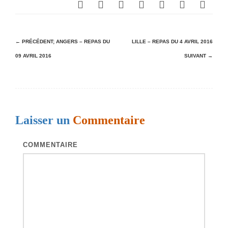
N
← PRÉCÉDENT;
ANGERS – REPAS DU
LILLE – REPAS DU 4 AVRIL 2016
09 AVRIL 2016
SUIVANT →
a
v
i
g
Laisser un
Commentaire
a
t
COMMENTAIRE
i
o
n
d
e