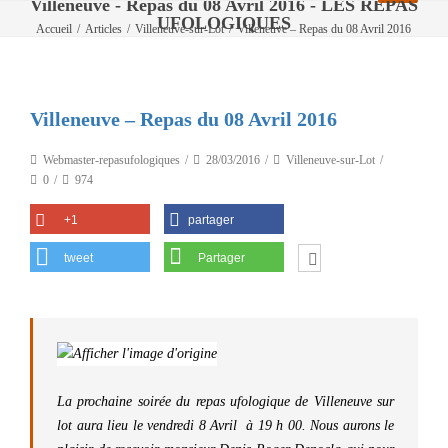
Villeneuve - Repas du 08 Avril 2016 - LES REPAS
UFOLOGIQUES
Accueil
/
Articles
/
Villeneuve-sur-Lot
/
Villeneuve – Repas du 08 Avril 2016
Villeneuve – Repas du 08 Avril 2016
Webmaster-repasufologiques
28/03/2016
Villeneuve-sur-Lot
0
974
+1
partager
tweet
Partager
La prochaine soirée du repas ufologique de Villeneuve sur
lot aura lieu le vendredi 8 Avril à 19 h 00. Nous aurons le