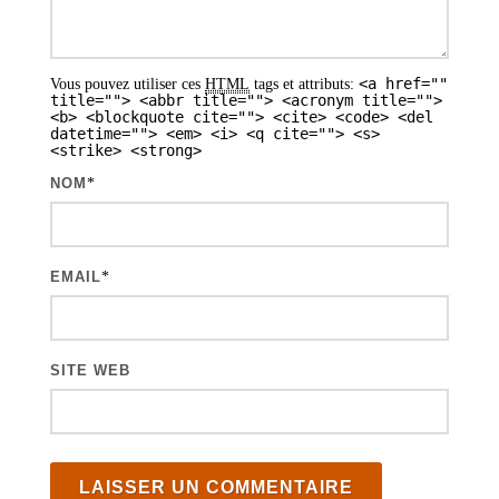
s
a
<a href=""
Vous pouvez utiliser ces
HTML
tags et attributs:
r
title=""> <abbr title=""> <acronym title="">
<b> <blockquote cite=""> <cite> <code> <del
t
datetime=""> <em> <i> <q cite=""> <s>
<strike> <strong>
i
NOM
*
c
l
e
EMAIL
*
s
SITE WEB