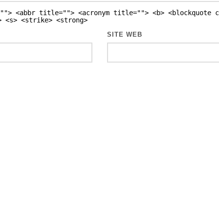
""> <abbr title=""> <acronym title=""> <b> <blockquote c
> <s> <strike> <strong>
SITE WEB