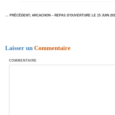
← PRÉCÉDENT;
ARCACHON – REPAS D'OUVERTURE LE 15 JUIN 20
N
a
v
i
Laisser un
Commentaire
g
a
COMMENTAIRE
t
i
o
n
d
e
s