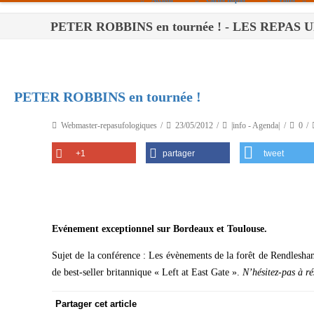
PETER ROBBINS en tournée ! - LES REPA
Paris
Toulouse
Bordeaux
PETER ROBBINS en tournée !
Montpellier
Webmaster-repasufologiques
23/05/2012
|info - Agenda|
0
Nantes
+1
partager
tweet
Tours
Orléans
Carpentras
Evénement exceptionnel sur Bordeaux et Toulouse.
Strasbourg
Sujet de la conférence : Les évènements de la forêt de Rendl
de best-seller britannique « Left at East Gate ».
N’hésitez-pas à ré
Partager cet article