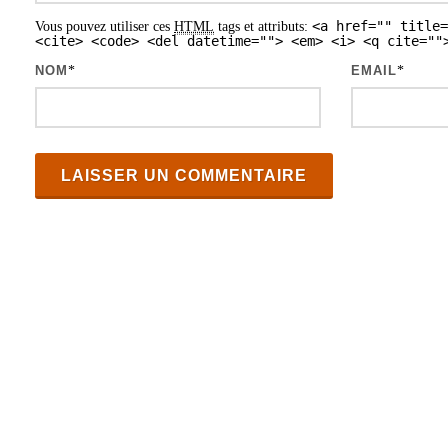
<a href="" title=
Vous pouvez utiliser ces
HTML
tags et attributs:
a
<cite> <code> <del datetime=""> <em> <i> <q cite=""
r
NOM
*
EMAIL
*
t
i
c
l
e
s