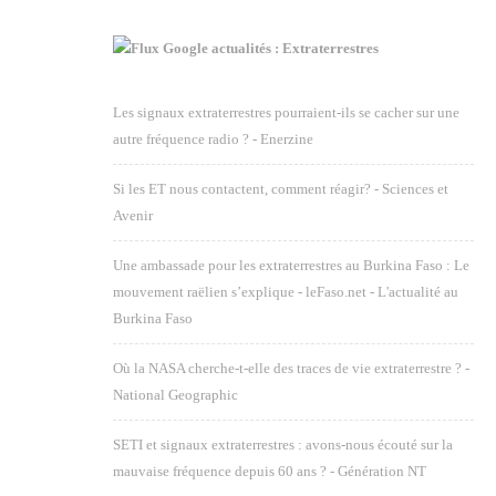
Google actualités : Extraterrestres
Les signaux extraterrestres pourraient-ils se cacher sur une
autre fréquence radio ? - Enerzine
Si les ET nous contactent, comment réagir? - Sciences et
Avenir
Une ambassade pour les extraterrestres au Burkina Faso : Le
mouvement raëlien s’explique - leFaso.net - L'actualité au
Burkina Faso
Où la NASA cherche-t-elle des traces de vie extraterrestre ? -
National Geographic
SETI et signaux extraterrestres : avons-nous écouté sur la
mauvaise fréquence depuis 60 ans ? - Génération NT