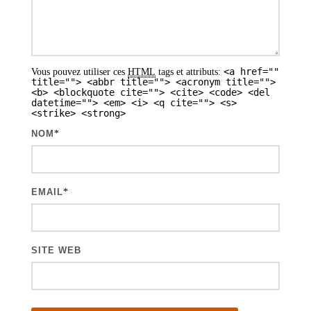
e
s
a
<a href=""
Vous pouvez utiliser ces
HTML
tags et attributs:
r
title=""> <abbr title=""> <acronym title="">
<b> <blockquote cite=""> <cite> <code> <del
t
datetime=""> <em> <i> <q cite=""> <s>
<strike> <strong>
i
NOM
*
c
l
e
EMAIL
*
s
SITE WEB