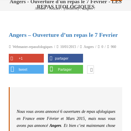
Angers - Ouverture d'un repas le 7 Fevrier - LES
REPAS UFOLOGIQUES
Accueil
/
Articles
/
[Archives]
/
Angers
/
Angers – Ouverture d’un repas le 7 Fevrier
Angers – Ouverture d’un repas le 7 Fevrier
Webmaster-repasufologiques
10/01/2015
Angers
0
960
+1
partager
tweet
Partager
Nous vous avons annoncé 6 ouvertures de repas ufologiques
en France entre Février et Mars 2015, mais nous vous
avons pas annoncé
Angers
. Et bien c’est maintenant chose