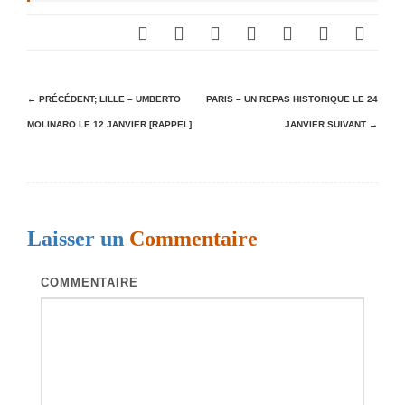
N
← PRÉCÉDENT;
LILLE – UMBERTO
PARIS – UN REPAS HISTORIQUE LE 24
MOLINARO LE 12 JANVIER [RAPPEL]
JANVIER
SUIVANT →
a
v
i
g
Laisser un
Commentaire
a
t
COMMENTAIRE
i
o
n
d