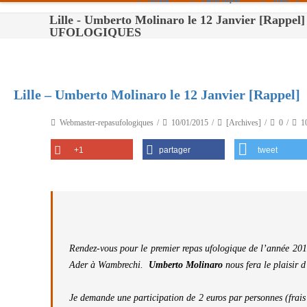
Lille - Umberto Molinaro le 12 Janvier [Rappe
Paris
UFOLOGIQUES
Toulouse
Bordeaux
Lille – Umberto Molinaro le 12 Janvier [Rappel]
Montpellier
Webmaster-repasufologiques
10/01/2015
[Archives]
0
1
Nantes
+1
partager
tweet
Tours
Orléans
Carpentras
Strasbourg
Rendez-vous pour le premier repas ufologique de l’année 201
Ader à Wambrechi.
Umberto Molinaro
nous fera le plaisir d
Je demande une participation de 2 euros par personnes (frai