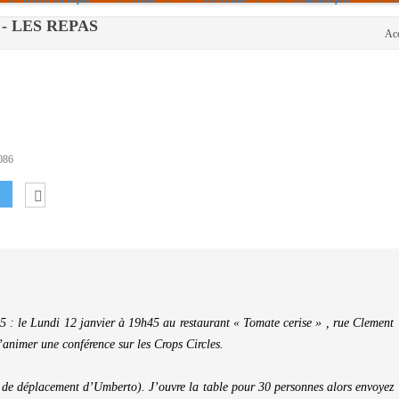
l] - LES REPAS
Acc
Politique De Cookies (UE)
|info – Agenda|
|Article De Presse|
[Archives]
Non Assigné
086
5 : le Lundi 12 janvier à 19h45 au restaurant « Tomate cerise » , rue Clement
’animer une conférence sur les Crops Circles.
s de déplacement d’Umberto). J’ouvre la table pour 30 personnes alors envoyez