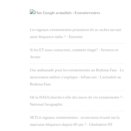
Google actualités : Extraterrestres
Les signaux extraterrestres pourraient-ils se cacher sur une
autre fréquence radio ? - Enerzine
Si les ET nous contactent, comment réagir? - Sciences et
Avenir
Une ambassade pour les extraterrestres au Burkina Faso : Le
mouvement raëlien s’explique - leFaso.net - L'actualité au
Burkina Faso
Où la NASA cherche-t-elle des traces de vie extraterrestre ? -
National Geographic
SETI et signaux extraterrestres : avons-nous écouté sur la
mauvaise fréquence depuis 60 ans ? - Génération NT