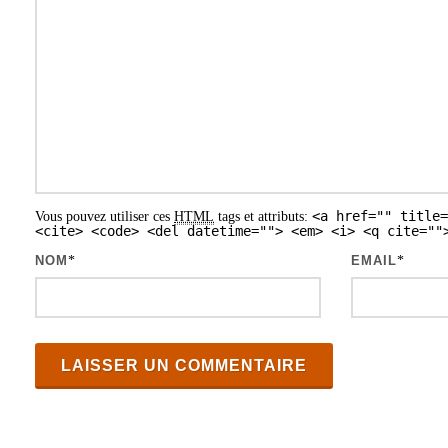
i
o
n
d
e
s
<a href="" title=
Vous pouvez utiliser ces
HTML
tags et attributs:
a
<cite> <code> <del datetime=""> <em> <i> <q cite=""
r
NOM
*
EMAIL
*
t
i
c
l
e
s