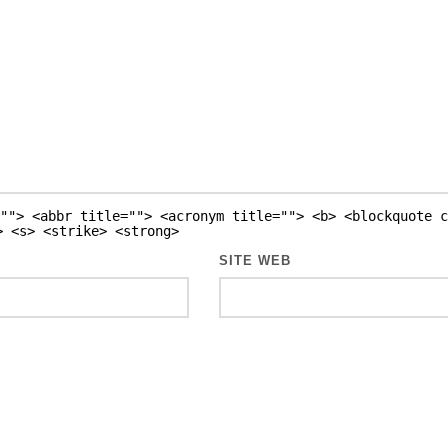
""> <abbr title=""> <acronym title=""> <b> <blockquote c
> <s> <strike> <strong>
SITE WEB