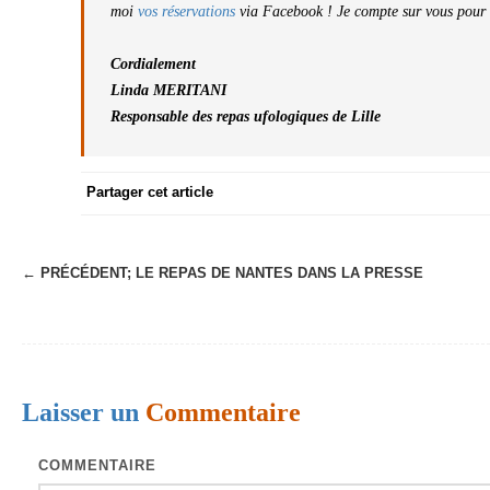
moi
vos réservations
via Facebook ! Je compte sur vous pour v
Cordialement
Linda MERITANI
Responsable des repas ufologiques de Lille
Partager cet article
← PRÉCÉDENT;
LE REPAS DE NANTES DANS LA PRESSE
N
a
v
i
Laisser un
Commentaire
g
a
COMMENTAIRE
t