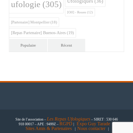
Ufologiques
(36)
ufologie
(305)
[Off] - Rouen
(12)
[Partenaire] Montpellier
(18)
[Repas Partenaire] Buenos-Aires
(19)
Populaire
Récent
Les
Repas Ufologiques
Site de l’association –
– SIRET : 530 646
RGPD
Expo Guy Tarade
918 00017 – APE : 9499Z –
|
|
Sites Amis & Partenaires
Nous contacter
|
|