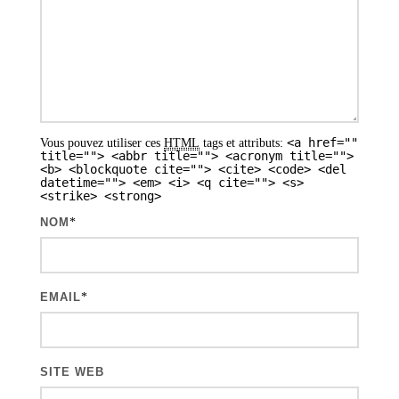
e
s
a
r
t
<a href=""
Vous pouvez utiliser ces
HTML
tags et attributs:
i
title=""> <abbr title=""> <acronym title="">
<b> <blockquote cite=""> <cite> <code> <del
datetime=""> <em> <i> <q cite=""> <s>
c
<strike> <strong>
l
NOM
*
e
s
EMAIL
*
SITE WEB