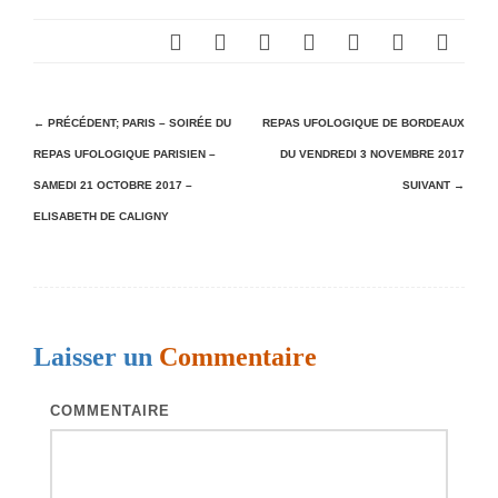
N
← PRÉCÉDENT;
PARIS – SOIRÉE DU
REPAS UFOLOGIQUE DE BORDEAUX
REPAS UFOLOGIQUE PARISIEN –
DU VENDREDI 3 NOVEMBRE 2017
a
SAMEDI 21 OCTOBRE 2017 –
SUIVANT →
v
ELISABETH DE CALIGNY
i
g
a
t
Laisser un
Commentaire
i
o
COMMENTAIRE
n
d