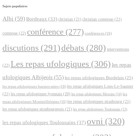
Sujets populaires
Albi
(59)
Bordeaux
(33)
christian
(21)
christian comtesse
(21)
conférence
(277)
comtesse
(22)
conférences
(16)
discutions
(291)
débats
(280)
interventions
Les repas ufologiques
(306)
les repas
(22)
ufologiques Albijeois
(55)
les repas ufologiques Bordelais
(25)
les repas ufologiques Lons-Le-Saunier
les repas ufologiques buenos-aires
(18)
(21)
les repas ufologiques lyonnais
(20)
les repas ufologiques Messins
(14)
les
les repas ufologiques strasbourg
(21)
repas ufologiques Montpelliérains
(16)
les repas ufologiques strasbourgeois
(21)
les repas ufologiques Toulonnais
(13)
ovni
(320)
les repas ufologiques Toulousains
(37)