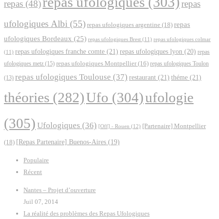
repas ufologiques
(303)
repas
(48)
repas
ufologiques Albi
(55)
repas
repas ufologiques argentine
(18)
ufologiques Bordeaux
(25)
repas ufologiques Brest
(11)
repas ufologiques colmar
repas ufologiques franche comte
(21)
repas ufologiques lyon
(20)
repas
(11)
ufologiques metz
(15)
repas ufologiques Montpellier
(16)
repas ufologiques Toulon
repas ufologiques Toulouse
(37)
restaurant
(21)
théme
(21)
(13)
Ufo
(304)
ufologie
théories
(282)
(305)
Ufologiques
(36)
[Partenaire] Montpellier
[Off] - Rouen
(12)
(18)
[Repas Partenaire] Buenos-Aires
(19)
Populaire
Récent
Nantes – Projet d’ouverture
Juil 07, 2014
La réalité des problèmes des Repas Ufologiques