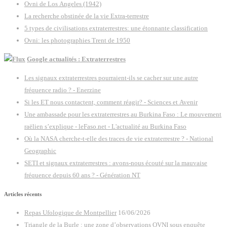
Ovni de Los Angeles (1942)
La recherche obstinée de la vie Extra-terrestre
5 types de civilisations extraterrestres: une étonnante classification
Ovni: les photographies Trent de 1950
Google actualités : Extraterrestres
Les signaux extraterrestres pourraient-ils se cacher sur une autre
fréquence radio ? - Enerzine
Si les ET nous contactent, comment réagir? - Sciences et Avenir
Une ambassade pour les extraterrestres au Burkina Faso : Le mouvement
raëlien s’explique - leFaso.net - L'actualité au Burkina Faso
Où la NASA cherche-t-elle des traces de vie extraterrestre ? - National
Geographic
SETI et signaux extraterrestres : avons-nous écouté sur la mauvaise
fréquence depuis 60 ans ? - Génération NT
Articles récents
Repas Ufologique de Montpellier
16/06/2026
Triangle de la Burle : une zone d’observations OVNI sous enquête