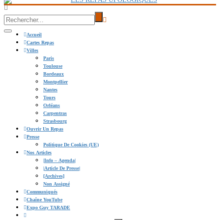
Accueil
Cartes Repas
Villes
Paris
Toulouse
Bordeaux
Montpellier
Nantes
Tours
Orléans
Carpentras
Strasbourg
Ouvrir Un Repas
Presse
Politique De Cookies (UE)
Nos Articles
|info – Agenda|
|Article De Presse|
[Archives]
Non Assigné
Communiqués
Chaîne YouTube
Expo Guy TARADE