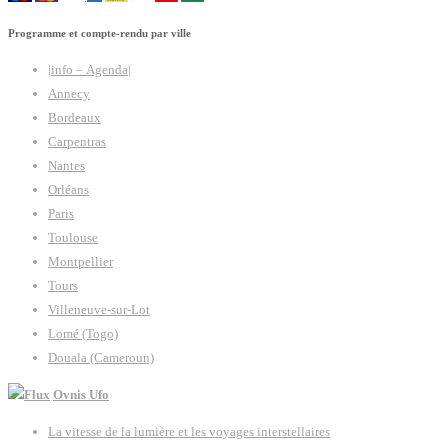
Programme et compte-rendu par ville
|info – Agenda|
Annecy
Bordeaux
Carpentras
Nantes
Orléans
Paris
Toulouse
Montpellier
Tours
Villeneuve-sur-Lot
Lomé (Togo)
Douala (Cameroun)
Ovnis Ufo
La vitesse de la lumière et les voyages interstellaires