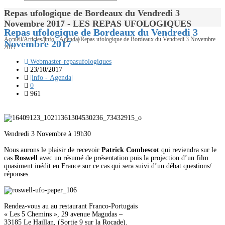
Repas ufologique de Bordeaux du Vendredi 3
Novembre 2017 - LES REPAS UFOLOGIQUES
Repas ufologique de Bordeaux du Vendredi 3
Accueil
/
Articles
/
|info - Agenda|
/
Repas ufologique de Bordeaux du Vendredi 3 Novembre
Novembre 2017
2017
Webmaster-repasufologiques
23/10/2017
|info - Agenda|
0
961
Vendredi 3 Novembre à 19h30
Nous aurons le plaisir de recevoir
Patrick Combescot
qui reviendra sur le
cas
Roswell
avec un résumé de présentation puis la projection d’un film
quasiment inédit en France sur ce cas qui sera suivi d’un débat questions/
réponses.
Rendez-vous au au restaurant Franco-Portugais
« Les 5 Chemins », 29 avenue Magudas –
33185 Le Haillan, (Sortie 9 sur la Rocade).