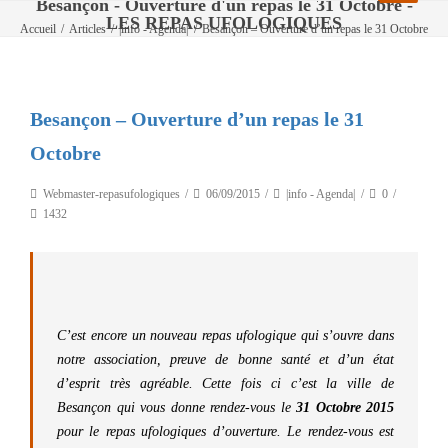
Besançon - Ouverture d'un repas le 31 Octobre -
LES REPAS UFOLOGIQUES
Accueil
/
Articles
/
|info - Agenda|
/
Besançon – Ouverture d’un repas le 31 Octobre
Besançon – Ouverture d’un repas le 31
Octobre
Webmaster-repasufologiques
06/09/2015
|info - Agenda|
0
1432
C’est encore un nouveau repas ufologique qui s’ouvre dans
notre association, preuve de bonne santé et d’un état
d’esprit très agréable. Cette fois ci c’est la ville de
Besançon qui vous donne rendez-vous le
31 Octobre 2015
pour le repas ufologiques d’ouverture. Le rendez-vous est