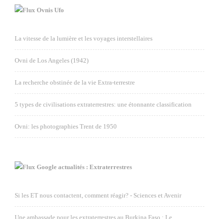
Ovnis Ufo
La vitesse de la lumière et les voyages interstellaires
Ovni de Los Angeles (1942)
La recherche obstinée de la vie Extra-terrestre
5 types de civilisations extraterrestres: une étonnante classification
Ovni: les photographies Trent de 1950
Google actualités : Extraterrestres
Si les ET nous contactent, comment réagir? - Sciences et Avenir
Une ambassade pour les extraterrestres au Burkina Faso : Le