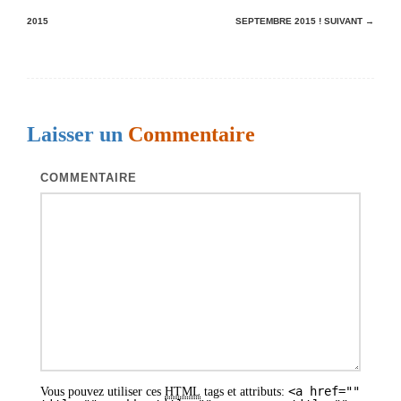
a
2015
SEPTEMBRE 2015 !
SUIVANT →
v
i
g
a
Laisser un
Commentaire
t
i
COMMENTAIRE
o
n
d
e
s
a
r
<a href=""
Vous pouvez utiliser ces
HTML
tags et attributs: