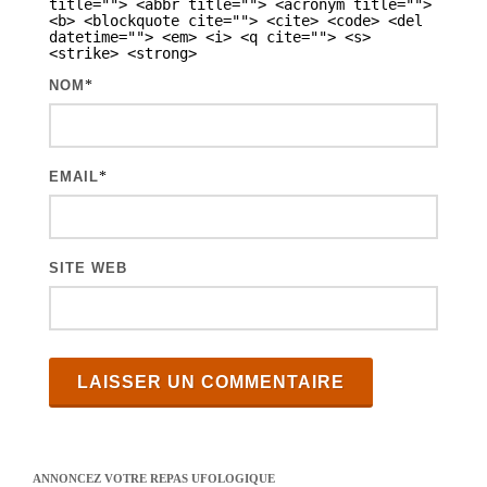
t
title=""> <abbr title=""> <acronym title="">
<b> <blockquote cite=""> <cite> <code> <del
i
datetime=""> <em> <i> <q cite=""> <s>
<strike> <strong>
c
NOM
*
l
e
s
EMAIL
*
SITE WEB
ANNONCEZ VOTRE REPAS UFOLOGIQUE