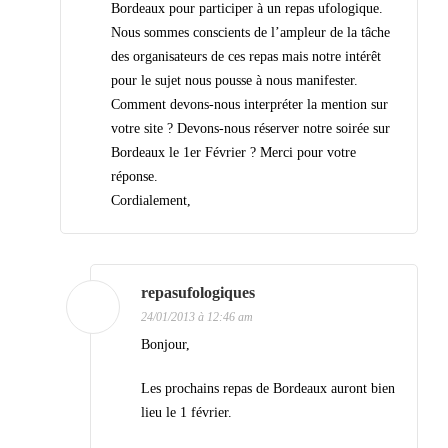
Bordeaux pour participer à un repas ufologique.
e
Nous sommes conscients de l’ampleur de la tâche
s
des organisateurs de ces repas mais notre intérêt
a
pour le sujet nous pousse à nous manifester.
Comment devons-nous interpréter la mention sur
r
votre site ? Devons-nous réserver notre soirée sur
t
Bordeaux le 1er Février ? Merci pour votre
i
réponse.
Cordialement,
c
l
e
repasufologiques
s
24/01/2013 à 12:46 am
Bonjour,
Les prochains repas de Bordeaux auront bien
lieu le 1 février.