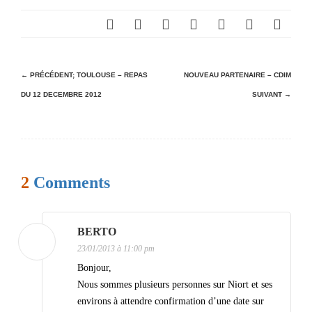
N
← PRÉCÉDENT;
TOULOUSE – REPAS
NOUVEAU PARTENAIRE – CDIM
DU 12 DECEMBRE 2012
SUIVANT →
a
v
i
g
2
Comments
a
t
i
BERTO
23/01/2013 à 11:00 pm
o
Bonjour,
n
Nous sommes plusieurs personnes sur Niort et ses
d
environs à attendre confirmation d’une date sur