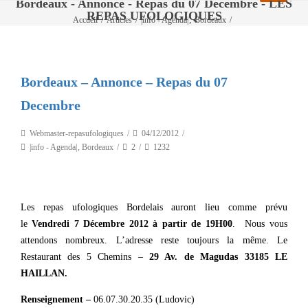
Bordeaux - Annonce - Repas du 07 Decembre - LES
REPAS UFOLOGIQUES
,
Accueil
/
Articles
/
|info - Agenda|
Bordeaux
/
Bordeaux – Annonce – Repas du 07 Decembre
Bordeaux – Annonce – Repas du 07
Decembre
Webmaster-repasufologiques
04/12/2012
|info - Agenda|
,
Bordeaux
2
1232
Les repas ufologiques Bordelais auront lieu comme prévu
le
Vendredi 7 Décembre 2012 à partir de 19H00
. Nous vous
attendons nombreux. L’adresse reste toujours la même. Le
Restaurant des 5 Chemins –
29 Av. de Magudas 33185 LE
HAILLAN.
Renseignement –
06.07.30.20.35 (Ludovic)