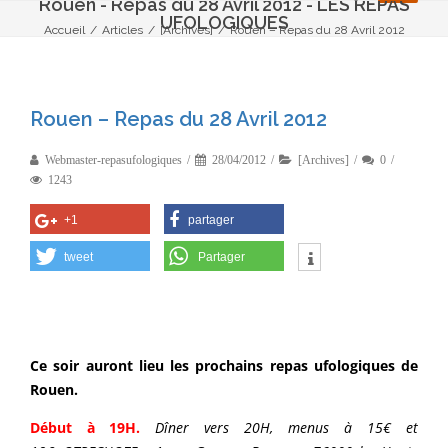
Rouen - Repas du 28 Avril 2012 - LES REPAS
UFOLOGIQUES
Accueil
/
Articles
/
[Archives]
/
Rouen – Repas du 28 Avril 2012
Rouen – Repas du 28 Avril 2012
Webmaster-repasufologiques
28/04/2012
[Archives]
0
1243
+1
partager
tweet
Partager
Ce soir auront lieu les prochains repas ufologiques de
Rouen.
Début à 19H.
Dîner vers 20H, menus à 15€ et