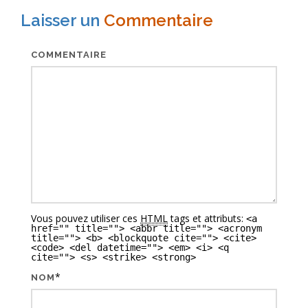
g
Laisser un
Commentaire
a
t
COMMENTAIRE
i
o
n
d
e
s
a
Vous pouvez utiliser ces
HTML
tags et attributs:
<a
r
href="" title=""> <abbr title=""> <acronym
title=""> <b> <blockquote cite=""> <cite>
t
<code> <del datetime=""> <em> <i> <q
cite=""> <s> <strike> <strong>
i
*
NOM
c