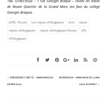
18€. OTRECHOZE – 1 rue Georges Braque – 76000 les Hauts
de Rouen Quartier de la Grand Mare (en face du collège
Georges Braque).
[Off] - Rouen
Les repas ufologiques
ovni
repas
repas ufologiques
repas ufologiques Rouen
Ufo
Ufologiques
N
← PRÉCÉDENT;
METZ – ANNONCE DU
BORDEAUX – ANNONCE DU 4 MAI
a
26 MAI 2012
2012
SUIVANT →
v
i