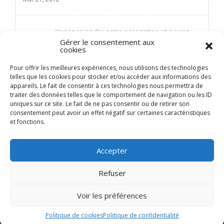
Venez rejoindre notre association et ouvrez
Gérer le consentement aux
votre Repas !
cookies
Fév 28, 2023
Pour offrir les meilleures expériences, nous utilisons des technologies
telles que les cookies pour stocker et/ou accéder aux informations des
appareils. Le fait de consentir à ces technologies nous permettra de
traiter des données telles que le comportement de navigation ou les ID
uniques sur ce site. Le fait de ne pas consentir ou de retirer son
consentement peut avoir un effet négatif sur certaines caractéristiques
et fonctions.
Accepter
Refuser
Les
Repas Ufologiques
Site de l’association –
– SIRET : 530
RGPD
Expo Guy Tarade
646 918 00017 – APE : 9499Z –
|
|
Voir les préférences
Sites Amis & Partenaires
Nous contacter
|
|
Politique de cookies
Politique de confidentialité