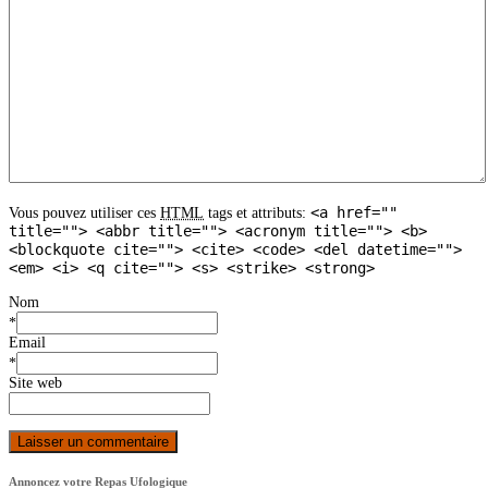
<a href=""
Vous pouvez utiliser ces
HTML
tags et attributs:
title=""> <abbr title=""> <acronym title=""> <b>
<blockquote cite=""> <cite> <code> <del datetime="">
<em> <i> <q cite=""> <s> <strike> <strong>
Nom
*
Email
*
Site web
Annoncez votre Repas Ufologique