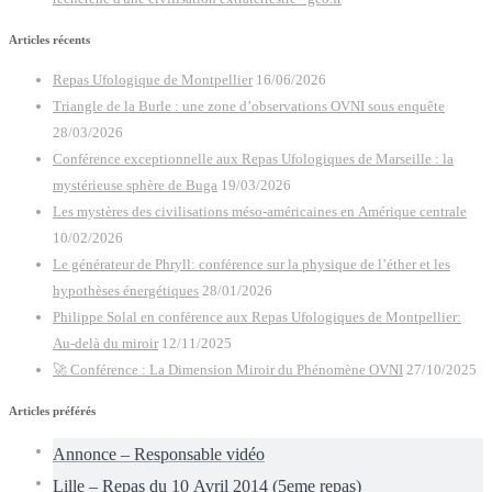
Articles récents
Repas Ufologique de Montpellier
16/06/2026
Triangle de la Burle : une zone d’observations OVNI sous enquête
28/03/2026
Conférence exceptionnelle aux Repas Ufologiques de Marseille : la
mystérieuse sphère de Buga
19/03/2026
Les mystères des civilisations méso-américaines en Amérique centrale
10/02/2026
Le générateur de Phryll: conférence sur la physique de l’éther et les
hypothèses énergétiques
28/01/2026
Philippe Solal en conférence aux Repas Ufologiques de Montpellier:
Au-delà du miroir
12/11/2025
🚀 Conférence : La Dimension Miroir du Phénomène OVNI
27/10/2025
Articles préférés
Annonce – Responsable vidéo
Lille – Repas du 10 Avril 2014 (5eme repas)