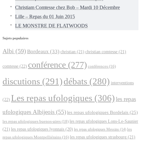
Christiam Comtesse chez Bob – Mardi 10 Décembre
Lille – Repas du 01 Juin 2015
LE MONSTRE DE FLATWOODS
Sujets populaires
Albi
(59)
Bordeaux
(33)
christian
(21)
christian comtesse
(21)
conférence
(277)
comtesse
(22)
conférences
(16)
discutions
(291)
débats
(280)
interventions
Les repas ufologiques
(306)
les repas
(22)
ufologiques Albijeois
(55)
les repas ufologiques Bordelais
(25)
les repas ufologiques Lons-Le-Saunier
les repas ufologiques buenos-aires
(18)
(21)
les repas ufologiques lyonnais
(20)
les repas ufologiques Messins
(14)
les
les repas ufologiques strasbourg
(21)
repas ufologiques Montpelliérains
(16)