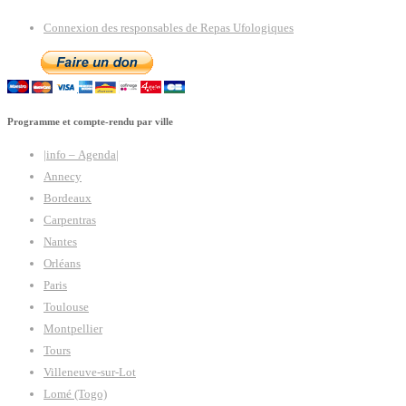
Connexion des responsables de Repas Ufologiques
Programme et compte-rendu par ville
|info – Agenda|
Annecy
Bordeaux
Carpentras
Nantes
Orléans
Paris
Toulouse
Montpellier
Tours
Villeneuve-sur-Lot
Lomé (Togo)