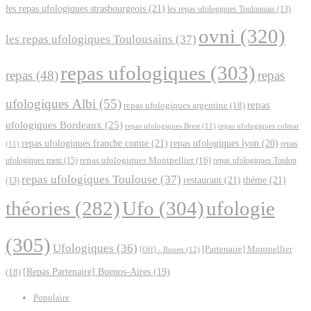
les repas ufologiques strasbourgeois
(21)
les repas ufologiques Toulonnais
(13)
ovni
(320)
les repas ufologiques Toulousains
(37)
repas ufologiques
(303)
repas
(48)
repas
ufologiques Albi
(55)
repas
repas ufologiques argentine
(18)
ufologiques Bordeaux
(25)
repas ufologiques Brest
(11)
repas ufologiques colmar
repas ufologiques franche comte
(21)
repas ufologiques lyon
(20)
repas
(11)
ufologiques metz
(15)
repas ufologiques Montpellier
(16)
repas ufologiques Toulon
repas ufologiques Toulouse
(37)
restaurant
(21)
théme
(21)
(13)
Ufo
(304)
ufologie
théories
(282)
(305)
Ufologiques
(36)
[Partenaire] Montpellier
[Off] - Rouen
(12)
(18)
[Repas Partenaire] Buenos-Aires
(19)
Populaire