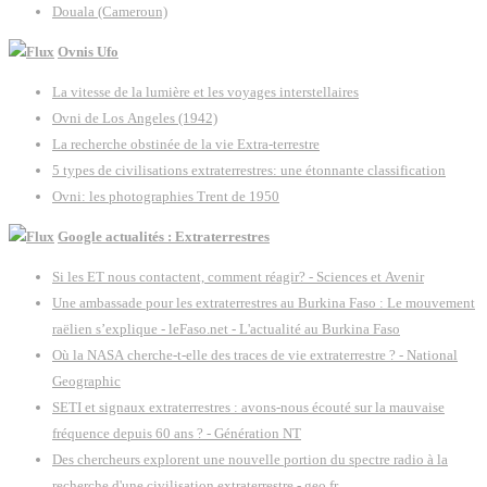
Douala (Cameroun)
Ovnis Ufo
La vitesse de la lumière et les voyages interstellaires
Ovni de Los Angeles (1942)
La recherche obstinée de la vie Extra-terrestre
5 types de civilisations extraterrestres: une étonnante classification
Ovni: les photographies Trent de 1950
Google actualités : Extraterrestres
Si les ET nous contactent, comment réagir? - Sciences et Avenir
Une ambassade pour les extraterrestres au Burkina Faso : Le mouvement
raëlien s’explique - leFaso.net - L'actualité au Burkina Faso
Où la NASA cherche-t-elle des traces de vie extraterrestre ? - National
Geographic
SETI et signaux extraterrestres : avons-nous écouté sur la mauvaise
fréquence depuis 60 ans ? - Génération NT
Des chercheurs explorent une nouvelle portion du spectre radio à la
recherche d'une civilisation extraterrestre - geo.fr