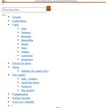
Accueil
Cartes Repas
Villes
Paris
Toulouse
Bordeaux
Montpellier
Nantes
Tours
Orléans
Carpentras
Strasbourg
Ouvrir Un Repas
Presse
Politique De Cookies (UE)
Nos Articles
|info – Agenda|
|Article De Presse|
[Archives]
Non Assigné
Communiqués
Chaîne YouTube
Expo Guy TARADE