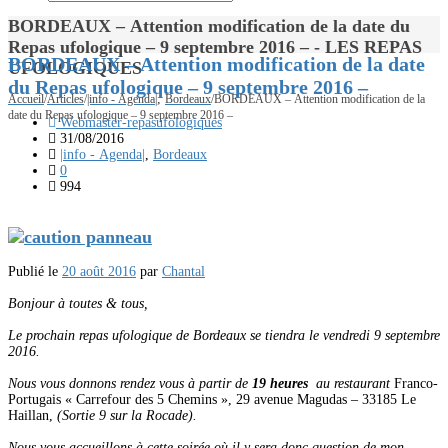
BORDEAUX – Attention modification de la date du
Repas ufologique – 9 septembre 2016 – - LES REPAS
BORDEAUX – Attention modification de la date
UFOLOGIQUES
du Repas ufologique – 9 septembre 2016 –
,
Accueil
/
Articles
/
|info - Agenda|
Bordeaux
/
BORDEAUX – Attention modification de la
date du Repas ufologique – 9 septembre 2016 –
Webmaster-repasufologiques
31/08/2016
|info - Agenda|
,
Bordeaux
0
994
Publié le
20 août 2016
par
Chantal
Bonjour à toutes & tous,
Le prochain repas ufologique de Bordeaux se tiendra le vendredi 9 septembre
2016.
Nous vous donnons rendez vous à partir de
19 heures
au restaurant
Franco-
Portugais « Carrefour des 5 Chemins »,
29 avenue Magudas –
33185 Le
Haillan,
(Sortie 9 sur la Rocade).
Nous vous accueillons à cette soirée où il y sera donc question de mon