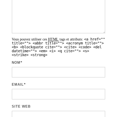
<a href=""
Vous pouvez utiliser ces
HTML
tags et attributs:
title=""> <abbr title=""> <acronym title="">
<b> <blockquote cite=""> <cite> <code> <del
datetime=""> <em> <i> <q cite=""> <s>
<strike> <strong>
NOM
*
EMAIL
*
SITE WEB