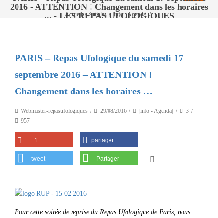
2016 - ATTENTION ! Changement dans les horaires
... - LES REPAS UFOLOGIQUES
Accueil
/
Articles
/
|info - Agenda|
/
PARIS – Repas Ufologique du samedi 17 septembre 2016 – ATTENTION !
Changement dans les horaires …
PARIS – Repas Ufologique du samedi 17
septembre 2016 – ATTENTION !
Changement dans les horaires …
Webmaster-repasufologiques
29/08/2016
|info - Agenda|
3
957
+1
partager
tweet
Partager
Pour cette soirée de reprise du Repas Ufologique de Paris, nous