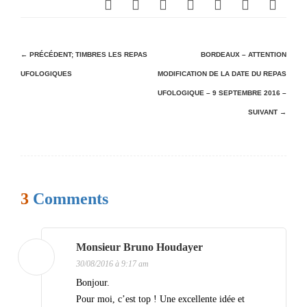
N
← PRÉCÉDENT;
TIMBRES LES REPAS
BORDEAUX – ATTENTION
UFOLOGIQUES
MODIFICATION DE LA DATE DU REPAS
a
UFOLOGIQUE – 9 SEPTEMBRE 2016 –
v
SUIVANT →
i
g
a
t
3
Comments
i
o
Monsieur Bruno Houdayer
n
30/08/2016 à 9:17 am
d
Bonjour.
e
Pour moi, c’est top ! Une excellente idée et