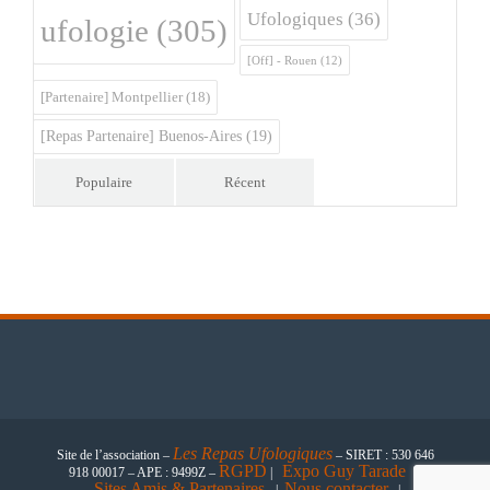
Ufologiques
(36)
ufologie
(305)
[Off] - Rouen
(12)
[Partenaire] Montpellier
(18)
[Repas Partenaire] Buenos-Aires
(19)
Populaire
Récent
Les
Repas Ufologiques
Site de l’association –
– SIRET : 530 646
RGPD
Expo Guy Tarade
918 00017 – APE : 9499Z –
|
|
Sites Amis & Partenaires
Nous contacter