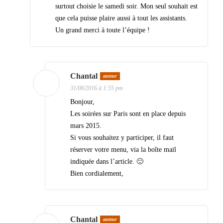
surtout choisie le samedi soir. Mon seul souhait est
s
que cela puisse plaire aussi à tout les assistants.
a
Un grand merci à toute l’équipe !
r
t
i
Chantal
auteur
c
31/08/2016 à 1:55 pm
Bonjour,
l
Les soirées sur Paris sont en place depuis
e
mars 2015.
s
Si vous souhaitez y participer, il faut
réserver votre menu, via la boîte mail
indiquée dans l’article. 🙂
Bien cordialement,
Chantal
auteur