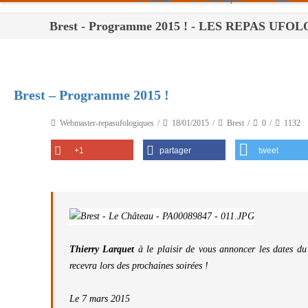
Brest - Programme 2015 ! - LES REPAS UF
Paris
Toulouse
Bordeaux
Brest – Programme 2015 !
Montpellier
Webmaster-repasufologiques
18/01/2015
Brest
0
1132
Nantes
+1
partager
tweet
Tours
Orléans
Carpentras
Strasbourg
Thierry Larquet
à le plaisir de vous annoncer les dates du
recevra lors des prochaines soirées !
Le 7 mars 2015