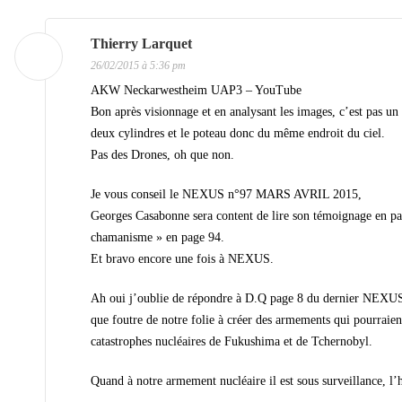
a
t
Thierry Larquet
26/02/2015 à 5:36 pm
i
AKW Neckarwestheim UAP3 – YouTube
o
Bon après visionnage et en analysant les images, c’est pas un 
n
deux cylindres et le poteau donc du même endroit du ciel.
d
Pas des Drones, oh que non.
e
Je vous conseil le NEXUS n°97 MARS AVRIL 2015,
s
Georges Casabonne sera content de lire son témoignage en page 9, et aussi un excellent article sur la corrélation » Nucléai
chamanisme » en page 94.
a
Et bravo encore une fois à NEXUS.
r
t
Ah oui j’oublie de répondre à D.Q page 8 du dernier NEXUS, non non monsieur les civilisations Extraterrestres qui visitent notre planète, non pas
que foutre de notre folie à créer des armements qui pourraient amener à la destruction totale de toutes vies sur Terre, ils non pas rien à foutre de nos
i
catastrophes nucléaires de Fukushima et de Tchernobyl.
c
Quand à notre armement nucléaire il est sous surveillance, l’
l