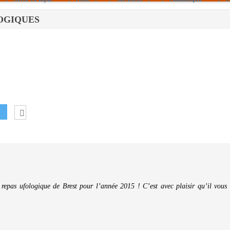
OLOGIQUES
Politique De Cookies (UE)
|info – Agenda|
|Article De Presse|
[Archives]
Non Assigné
 repas ufologique de Brest pour l’année 2015 ! C’est avec plaisir qu’il vous