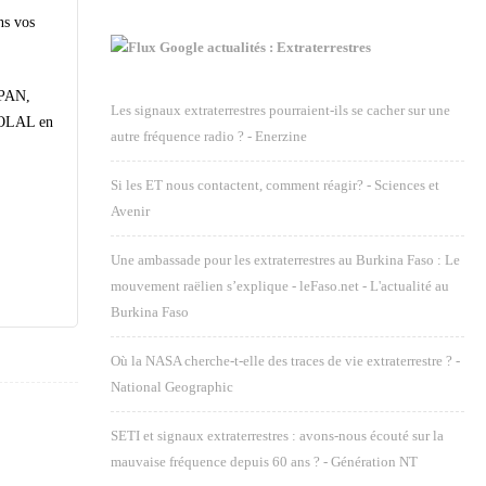
ns vos
Google actualités : Extraterrestres
IPAN,
Les signaux extraterrestres pourraient-ils se cacher sur une
autre fréquence radio ? - Enerzine
Si les ET nous contactent, comment réagir? - Sciences et
Avenir
Une ambassade pour les extraterrestres au Burkina Faso : Le
mouvement raëlien s’explique - leFaso.net - L'actualité au
Burkina Faso
Où la NASA cherche-t-elle des traces de vie extraterrestre ? -
National Geographic
SETI et signaux extraterrestres : avons-nous écouté sur la
mauvaise fréquence depuis 60 ans ? - Génération NT