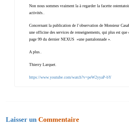
e
Non nous sommes vraiment la à regarder la facette ostentatoi
s
activités..
Concernant la publication de l’observation de Monsieur Casa
une officine des services de renseignements, qui plus est que dire de la réunion du CAIPAN de juillet 2014, 
page 99 du dernier NEXUS »une pantalonnade ».
A plus..
Thierry Larquet.
https://www.youtube.com/watch?v=peW2yyaP-bY
Laisser un
Commentaire