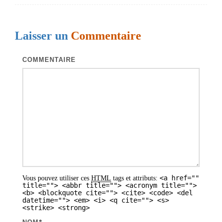
i
g
Laisser un
Commentaire
a
t
COMMENTAIRE
i
o
n
d
e
s
a
<a href=""
Vous pouvez utiliser ces
HTML
tags et attributs:
r
title=""> <abbr title=""> <acronym title="">
<b> <blockquote cite=""> <cite> <code> <del
t
datetime=""> <em> <i> <q cite=""> <s>
<strike> <strong>
i