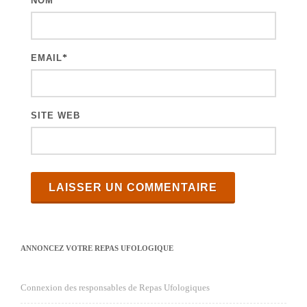
NOM
*
c
l
e
EMAIL
*
s
SITE WEB
ANNONCEZ VOTRE REPAS UFOLOGIQUE
Connexion des responsables de Repas Ufologiques