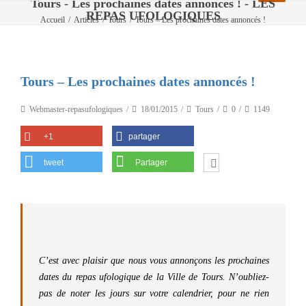
Tours - Les prochaines dates annoncés ! - LES
REPAS UFOLOGIQUES
Accueil
/
Articles
/
Tours
/
Tours – Les prochaines dates annoncés !
Tours – Les prochaines dates annoncés !
Webmaster-repasufologiques
18/01/2015
Tours
0
1149
+1
partager
tweet
Partager
C’est avec plaisir que nous vous annonçons les prochaines
dates du repas ufologique de la Ville de Tours. N’oubliez-
pas de noter les jours sur votre calendrier, pour ne rien