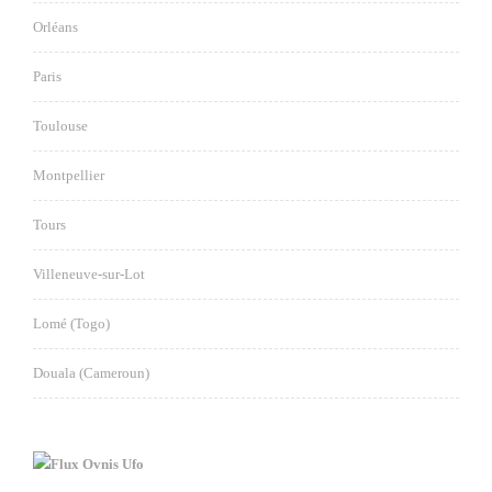
Orléans
Paris
Toulouse
Montpellier
Tours
Villeneuve-sur-Lot
Lomé (Togo)
Douala (Cameroun)
Ovnis Ufo