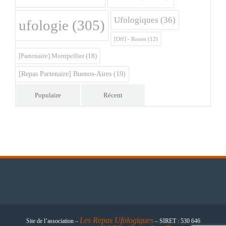
Ufologiques
(36)
ufologie
(305)
[Off] - Rouen
(12)
[Partenaire] Montpellier
(18)
[Repas Partenaire] Buenos-Aires
(19)
Populaire
Récent
Les
Repas Ufologiques
Site de l’association –
– SIRET : 530 646