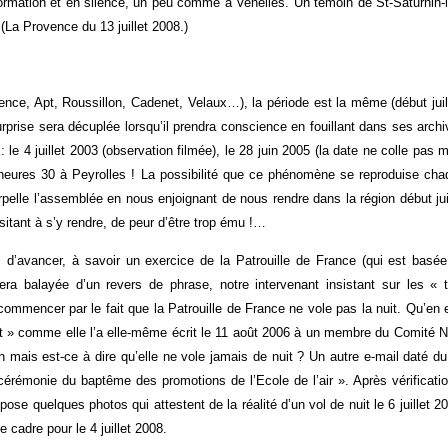
ormation et en silence, un peu comme à Venelles. Un témoin de St-Saturnin-l
 (La Provence du 13 juillet 2008.)
nce, Apt, Roussillon, Cadenet, Velaux…), la période est la même (début juil
rprise sera décuplée lorsqu’il prendra conscience en fouillant dans ses arch
le 4 juillet 2003 (observation filmée), le 28 juin 2005 (la date ne colle pas 
2 heures 30 à Peyrolles ! La possibilité que ce phénomène se reproduise cha
rpelle l’assemblée en nous enjoignant de nous rendre dans la région début jui
sitant à s’y rendre, de peur d’être trop ému !…
s d’avancer, à savoir un exercice de la Patrouille de France (qui est basé
ra balayée d’un revers de phrase, notre intervenant insistant sur les « t
commencer par le fait que la Patrouille de France ne vole pas la nuit. Qu’en 
nuit » comme elle l’a elle-même écrit le 11 août 2006 à un membre du Comité 
 mais est-ce à dire qu’elle ne vole jamais de nuit ? Un autre e-mail daté d
érémonie du baptême des promotions de l’Ecole de l’air ». Après vérificatio
pose quelques photos qui attestent de la réalité d’un vol de nuit le 6 juillet 2
 cadre pour le 4 juillet 2008.