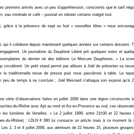
es premiers arrivés avec un peu d’appréhension, conscients que le tarif nég
in, eau minérale et café – pourrait en rebuter certains malgré tout.
i, grâce à la présence de sept ou huit « nouvelles têtes » nous encourag
c qui il collabore depuis maintenant quelques années sur certains dossiers. 
’engagèrent. Un journaliste du Dauphiné Libéré prit quelques notes et quelq
 exemplaires du dernier né des éditions Le Mercure Dauphinois, « La scie
 circulèrent. Un petit stand permit par ailleurs à Joël de présenter sa revu
e la traditionnelle revue de presse puis nous passâmes à table. Le repa
 un peu de temps à se conclure ; Joël Mesnard n’attaqua son exposé qu’à 2
ne série d’observations faites en juillet 2008 dans une région circonscrite 
Bouches-du-Rhône avec Apt au nord et Aix-en-Provence au sud, ces observati
« les lumières de Venelles. » Le 2 juillet 1999, entre 21h30 et 22 heures 
ches-du-Rhône) ; LDLN # 380 lui consacre un article mais à ce moment là 
es 2, 3 et 4 juillet 2008, aux alentours de 22 heures 15, plusieurs groupes