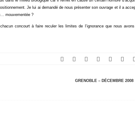
uit dans le milieu ufologique car il remet en cause un certain nombre d’acq
sitionnement. Je lui ai demandé de nous présenter son ouvrage et il a accep
 peu… mouvementée ?
hacun concourt à faire reculer les limites de l’ignorance que nous avons
GRENOBLE – DÉCEMBRE 2008