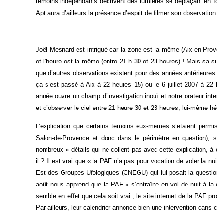
témoins indépendants décrivent des lumières se déplaçant en f
Apt aura d’ailleurs la présence d’esprit de filmer son observation
Joël Mesnard est intrigué car la zone est la même (Aix-en-Prove
et l’heure est la même (entre 21 h 30 et 23 heures) ! Mais sa su
que d’autres observations existent pour des années antérieures : 
ça s’est passé à Aix à 22 heures 15) ou le 6 juillet 2007 à 2
année ouvre un champ d’investigation inouï et notre orateur inte
et d’observer le ciel entre 21 heure 30 et 23 heures, lui-même hé
L’explication que certains témoins eux-mêmes s’étaient permi
Salon-de-Provence et donc dans le périmètre en question), se
nombreux » détails qui ne collent pas avec cette explication, à 
il ? Il est vrai que « la PAF n’a pas pour vocation de voler la 
Est des Groupes Ufologiques (CNEGU) qui lui posait la question
août nous apprend que la PAF « s’entraîne en vol de nuit à la c
semble en effet que cela soit vrai ; le site internet de la PAF pro
Par ailleurs, leur calendrier annonce bien une intervention dans ce