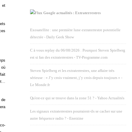
s et
Google actualités : Extraterrestres
jets
Exosatellite : une première lune extraterrestre potentielle
ces
détectée - Daily Geek Show
C à vous replay du 06/08/2026 : Pourquoi Steven Spielberg
est si fan des extraterrestres - TV-Programme.com
emps
 où
Steven Spielberg et les extraterrestres, une affaire très
ait
sérieuse : « J’y crois vraiment, j’y crois depuis toujours » -
et…
Le Monde.fr
Qu'est-ce qui se trouve dans la zone 51 ? - Yahoo Actualités
. de
era
Les signaux extraterrestres pourraient-ils se cacher sur une
autre fréquence radio ? - Enerzine
 co-