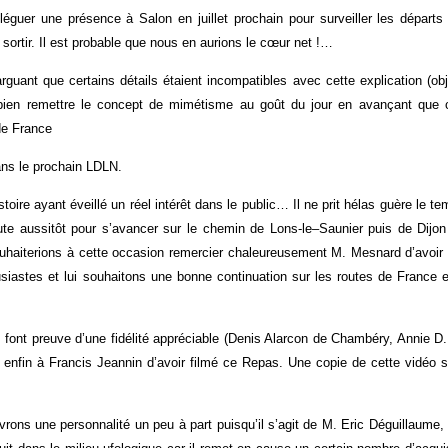
déléguer une présence à Salon en juillet prochain pour surveiller les départ
ortir. Il est probable que nous en aurions le cœur net !…
rguant que certains détails étaient incompatibles avec cette explication (ob
it bien remettre le concept de mimétisme au goût du jour en avançant que 
 de France
dans le prochain LDLN.
toire ayant éveillé un réel intérêt dans le public… Il ne prit hélas guère le t
oute aussitôt pour s’avancer sur le chemin de Lons-le–Saunier puis de Dijon
haiterions à cette occasion remercier chaleureusement M. Mesnard d’avoir f
usiastes et lui souhaitons une bonne continuation sur les routes de France 
 font preuve d’une fidélité appréciable (Denis Alarcon de Chambéry, Annie D
nfin à Francis Jeannin d’avoir filmé ce Repas. Une copie de cette vidéo s
ons une personnalité un peu à part puisqu’il s’agit de M. Eric Déguillaume,