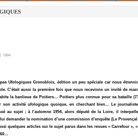
LOGIQUES
Politique De Cookies (UE)
|info – Agenda|
|Article De Presse|
[Archives]
Non Assigné
1004
epas Ufologiques Grenoblois, édition un peu spéciale car nous étrenni
le. C’était aussi la première fois que nous recevions un invité de mar
abite la banlieue de Poitiers… Poitiers plus connue pour sa bataille (73
 son activité ufologique quoique, en cherchant bien… Le journaliste
ssé au sujet ; à l’automne 1954, alors député de la Loire, il interpelle
ur lui demander la nomination d’une commission d’enquête (Le Provençal
ssi quelques articles sur le sujet parus dans les revues « Carrefour », «
t 60…