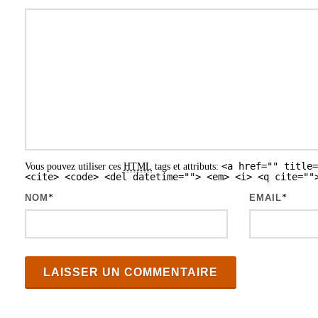
t
i
o
n
d
e
s
<a href="" title=
Vous pouvez utiliser ces
HTML
tags et attributs:
a
<cite> <code> <del datetime=""> <em> <i> <q cite=""
r
NOM
*
EMAIL
*
t
i
c
l
e