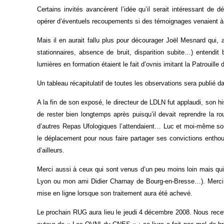
Certains invités avancèrent l’idée qu’il serait intéressant de 
opérer d’éventuels recoupements si des témoignages venaient à s
Mais il en aurait fallu plus pour décourager Joël Mesnard qui, a
stationnaires, absence de bruit, disparition subite…) entend
lumières en formation étaient le fait d’ovnis imitant la Patrouille
Un tableau récapitulatif de toutes les observations sera publié 
A la fin de son exposé, le directeur de LDLN fut applaudi, son his
de rester bien longtemps après puisqu’il devait reprendre la r
d’autres Repas Ufologiques l’attendaient… Luc et moi-même sou
le déplacement pour nous faire partager ses convictions entho
d’ailleurs.
Merci aussi à ceux qui sont venus d’un peu moins loin mais qui
Lyon ou mon ami Didier Charnay de Bourg-en-Bresse…). Merci e
mise en ligne lorsque son traitement aura été achevé.
Le prochain RUG aura lieu le jeudi 4 décembre 2008. Nous recevr