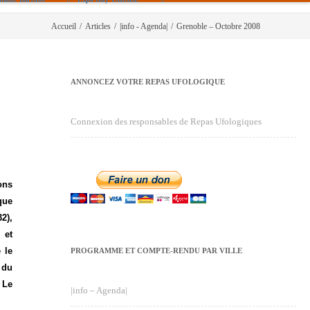
Accueil
/
Articles
/
|info - Agenda|
/
Grenoble – Octobre 2008
ANNONCEZ VOTRE REPAS UFOLOGIQUE
Connexion des responsables de Repas Ufologiques
ons
que
2),
 et
 le
PROGRAMME ET COMPTE-RENDU PAR VILLE
 du
 Le
|info – Agenda|