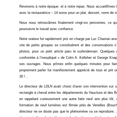
Revenons à notre époque, et à notre repas. Nous accueillîmes l
avec la restauratrice – 14 euros pour un plat, dessert, verre de v
Nous nous retrouvâmes finalement vingt-six personnes, ce qu
poursuivre le travail avec confiance.
Notre orateur fut rapidement pris en charge par Luc Chastan ave
vite de petits groupes se constituèrent et des conversations s
photos, pour un petit article paru le surlendemain. Quelques
confrontée à l’inexpliqué » de Colm A. Kelleher et George Knapp
ses ouvrages. Nous prîmes enfin quelques minutes pour fair
proprement parler fut manifestement apprécié de tous et prit
30 !…
Le directeur de LDLN avait choisi d’axer son intervention sur u
rectangle à cheval entre les départements du Vaucluse et des 
en rappelant curieusement une autre faite neuf ans plus tôt, 
formation de neuf lumières est filmée près de Venelles (Bou
directeur ne se doute pas que le phénomène va se reproduire… L