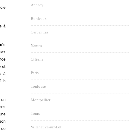
Annecy
ocié
Bordeaux
e à
Carpentras
Très
Nantes
ues
nce
Orléans
e et
Paris
s à
1 h
Toulouse
à un
Montpellier
ons
Tours
une
son
Villeneuve-sur-Lot
 de