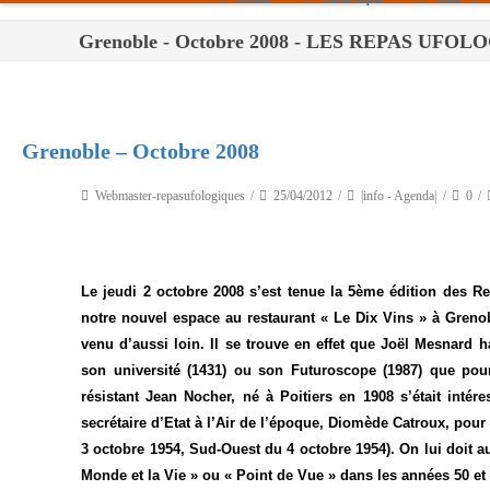
Grenoble - Octobre 2008 - LES REPAS UFO
Paris
Toulouse
Bordeaux
Grenoble – Octobre 2008
Montpellier
Webmaster-repasufologiques
25/04/2012
|info - Agenda|
0
Nantes
Tours
Le jeudi 2 octobre 2008 s’est tenue la 5ème édition des R
Orléans
notre nouvel espace au restaurant « Le Dix Vins » à Grenob
Carpentras
venu d’aussi loin. Il se trouve en effet que Joël Mesnard h
son université (1431) ou son Futuroscope (1987) que pour
Strasbourg
résistant Jean Nocher, né à Poitiers en 1908 s’était intére
secrétaire d’Etat à l’Air de l’époque, Diomède Catroux, po
3 octobre 1954, Sud-Ouest du 4 octobre 1954). On lui doit au
Monde et la Vie » ou « Point de Vue » dans les années 50 e