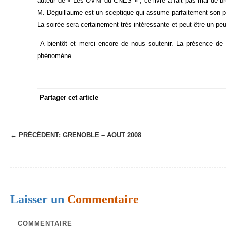
auteur de « Les OVNI du CNES » ; ce livre a fait pas mal de br
M. Déguillaume est un sceptique qui assume parfaitement son po
La soirée sera certainement très intéressante et peut-être un
A bientôt et merci encore de nous soutenir. La présence de c
phénomène.
Partager cet article
← PRÉCÉDENT;
GRENOBLE – AOUT 2008
N
a
v
i
Laisser un
Commentaire
g
a
COMMENTAIRE