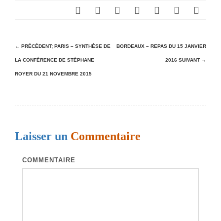
N
← PRÉCÉDENT;
PARIS – SYNTHÈSE DE
BORDEAUX – REPAS DU 15 JANVIER
LA CONFÉRENCE DE STÉPHANE
2016
SUIVANT →
a
ROYER DU 21 NOVEMBRE 2015
v
i
g
a
Laisser un
Commentaire
t
i
COMMENTAIRE
o
n
d
e