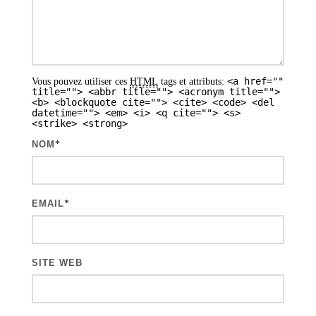
s
a
r
<a href=""
Vous pouvez utiliser ces
HTML
tags et attributs:
t
title=""> <abbr title=""> <acronym title="">
<b> <blockquote cite=""> <cite> <code> <del
i
datetime=""> <em> <i> <q cite=""> <s>
<strike> <strong>
c
NOM
*
l
e
s
EMAIL
*
SITE WEB