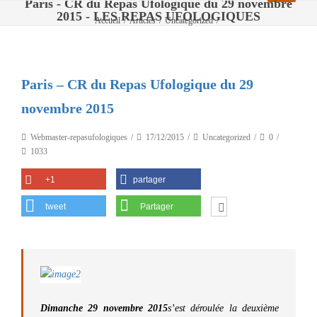
Paris - CR du Repas Ufologique du 29 novembre
2015 - LES REPAS UFOLOGIQUES
Accueil
/
Articles
/
Uncategorized
/
Paris – CR du Repas Ufologique du 29 novembre 2015
Paris – CR du Repas Ufologique du 29
novembre 2015
Webmaster-repasufologiques
17/12/2015
Uncategorized
0
1033
+1
partager
tweet
Partager
Dimanche 29 novembre 2015
s’est déroulée la deuxième