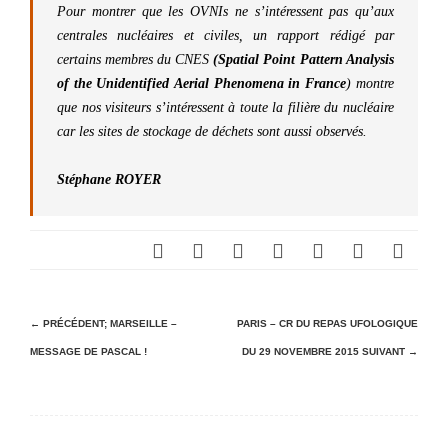
Pour montrer que les OVNIs ne s’intéressent pas qu’aux
centrales nucléaires et civiles, un rapport rédigé par
certains membres du CNES
(Spatial Point Pattern Analysis
of the Unidentified Aerial Phenomena in France
) montre
que nos visiteurs s’intéressent à toute la filière du nucléaire
car les sites de stockage de déchets sont aussi observés.
Stéphane ROYER
N
← PRÉCÉDENT;
MARSEILLE –
PARIS – CR DU REPAS UFOLOGIQUE
MESSAGE DE PASCAL !
DU 29 NOVEMBRE 2015
SUIVANT →
a
v
i