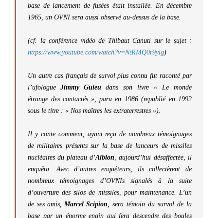
base de lancement de fusées était installée. En décembre
1965, un OVNI sera aussi observé au-dessus de la base.
(cf. la conférence vidéo de Thibaut Canuti sur le sujet :
https://www.youtube.com/watch?v=NtRMQ0r9ylg
)
Un autre cas français de survol plus connu fut raconté par
l’ufologue
Jimmy Guieu
dans son livre
« Le monde
étrange des contactés »,
paru en 1986 (republié en 1992
sous le titre
: « Nos maîtres les extraterrestres »).
Il y conte comment, ayant reçu de nombreux témoignages
de militaires présents sur la base de lanceurs de missiles
nucléaires du plateau d’
Albion
, aujourd’hui désaffectée, il
enquêta. Avec d’autres enquêteurs, ils collectèrent de
nombreux témoignages d’OVNIs signalés à la suite
d’ouverture des silos de missiles, pour maintenance. L’un
de ses amis,
Marcel Scipion
, sera témoin du survol de la
base par un énorme engin qui fera descendre des boules