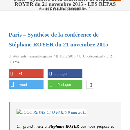
ROYER du 21 novembre 2015 - LES REPAS
UFOLOGIQUES
Accueil
/
Articles
/
Uncategorized
/
Paris – Synthèse de la conférence de Stéphane ROYER du 21 novembre 2015
Paris – Synthèse de la conférence de
Stéphane ROYER du 21 novembre 2015
Webmaster-repasufologiques
16/12/2015
Uncategorized
2
1254
+1
partager
tweet
Partager
Un grand merci à
Stéphane ROYER
qui nous propose la