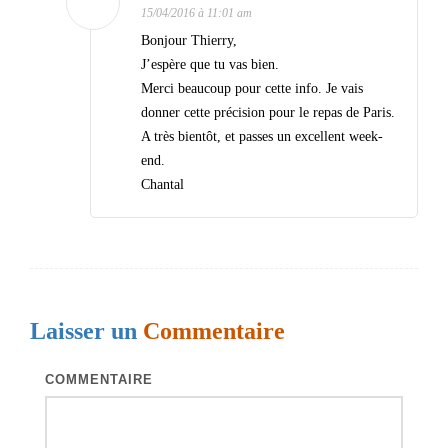
l
15/04/2016 à 11:01 am
e
Bonjour Thierry,
J’espère que tu vas bien.
s
Merci beaucoup pour cette info. Je vais
donner cette précision pour le repas de Paris.
A très bientôt, et passes un excellent week-
end.
Chantal
Laisser un
Commentaire
COMMENTAIRE