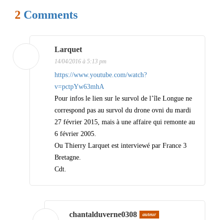
g
2
Comments
a
t
i
Larquet
14/04/2016 à 5:13 pm
o
https://www.youtube.com/watch?
n
v=pctpYw63mhA
d
Pour infos le lien sur le survol de l’île Longue ne
correspond pas au survol du drone ovni du mardi
e
27 février 2015, mais à une affaire qui remonte au
s
6 février 2005.
a
Ou Thierry Larquet est interviewé par France 3
Bretagne.
r
Cdt.
t
i
c
chantalduverne0308
auteur