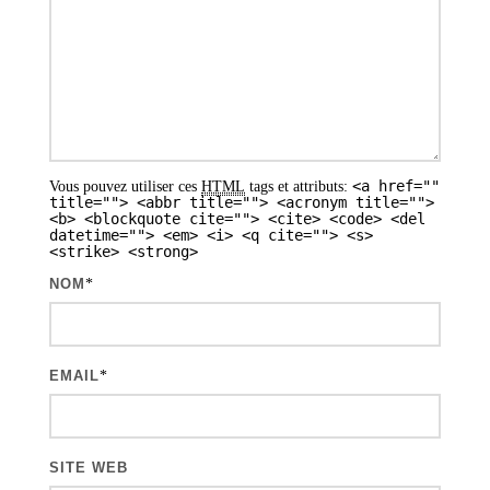
<a href=""
Vous pouvez utiliser ces
HTML
tags et attributs:
title=""> <abbr title=""> <acronym title="">
<b> <blockquote cite=""> <cite> <code> <del
datetime=""> <em> <i> <q cite=""> <s>
<strike> <strong>
NOM
*
EMAIL
*
SITE WEB