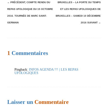
N
← PRÉCÉDENT;
COMPTE RENDU DU
BRUXELLES – LA PORTE DU TEMPS
REPAS UFOLOGIQUE DU 15 OCTOBRE
ET LES REPAS UFOLOGIQUES DE
a
2016. TOURNÉE DE MARC SAINT-
BRUXELLES – SAMEDI 10 DÉCEMBRE
v
GERMAIN
2016
SUIVANT →
i
g
a
t
1
Commentaires
i
o
Pingback:
INFOS AGENDA !!! | LES REPAS
n
UFOLOGIQUES
d
e
s
Laisser un
Commentaire
a