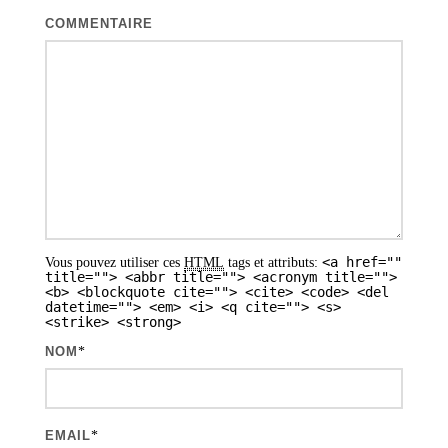
r
COMMENTAIRE
t
i
c
l
e
s
<a href=""
Vous pouvez utiliser ces
HTML
tags et attributs:
title=""> <abbr title=""> <acronym title="">
<b> <blockquote cite=""> <cite> <code> <del
datetime=""> <em> <i> <q cite=""> <s>
<strike> <strong>
NOM
*
EMAIL
*