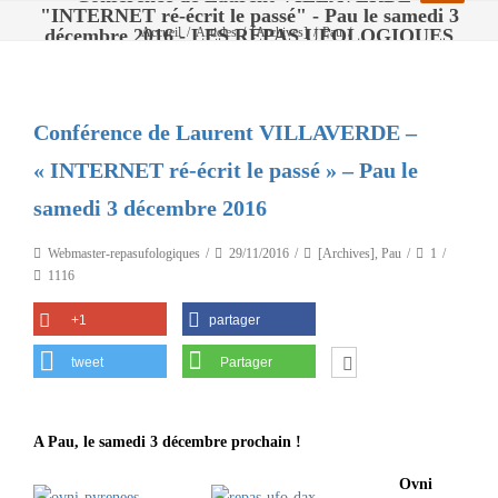
"INTERNET ré-écrit le passé" - Pau le samedi 3
décembre 2016 - LES REPAS UFOLOGIQUES
Accueil
/
Articles
/
[Archives]
/
Pau
/
Conférence de Laurent VILLAVERDE – « INTERNET ré-écrit le passé » – Pau le
samedi 3 décembre 2016
Conférence de Laurent VILLAVERDE –
« INTERNET ré-écrit le passé » – Pau le
samedi 3 décembre 2016
Webmaster-repasufologiques
29/11/2016
[Archives]
,
Pau
1
1116
+1
partager
tweet
Partager
A Pau, le samedi 3 décembre prochain !
Ovni