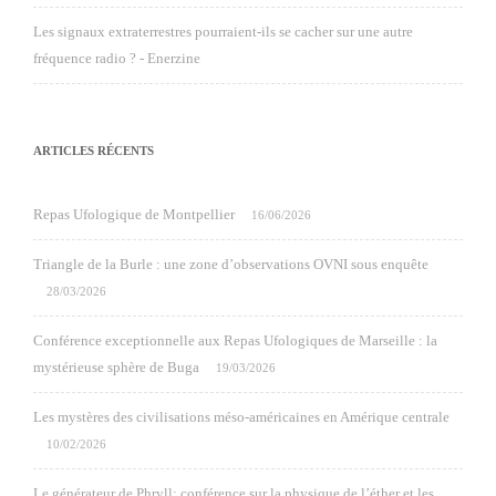
Les signaux extraterrestres pourraient-ils se cacher sur une autre
fréquence radio ? - Enerzine
ARTICLES RÉCENTS
Repas Ufologique de Montpellier
16/06/2026
Triangle de la Burle : une zone d’observations OVNI sous enquête
28/03/2026
Conférence exceptionnelle aux Repas Ufologiques de Marseille : la
mystérieuse sphère de Buga
19/03/2026
Les mystères des civilisations méso-américaines en Amérique centrale
10/02/2026
Le générateur de Phryll: conférence sur la physique de l’éther et les