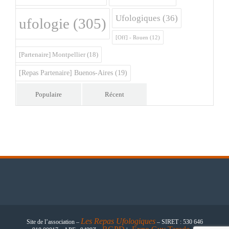
Ufologiques
(36)
ufologie
(305)
[Off] - Rouen
(12)
[Partenaire] Montpellier
(18)
[Repas Partenaire] Buenos-Aires
(19)
Populaire
Récent
Les
Repas Ufologiques
Site de l’association –
– SIRET : 530 646