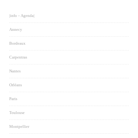
|info – Agenda|
Annecy
Bordeaux
Carpentras
Nantes
Orléans
Paris
Toulouse
Montpellier