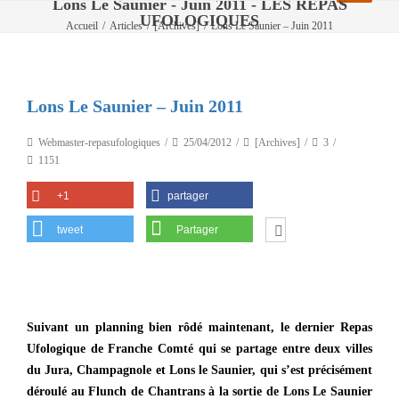
Lons Le Saunier - Juin 2011 - LES REPAS
UFOLOGIQUES
Accueil
/
Articles
/
[Archives]
/
Lons Le Saunier – Juin 2011
Lons Le Saunier – Juin 2011
Webmaster-repasufologiques
25/04/2012
[Archives]
3
1151
+1
partager
tweet
Partager
Suivant un planning bien rôdé maintenant, le dernier Repas
Ufologique de Franche Comté qui se partage entre deux villes
du Jura, Champagnole et Lons le Saunier, qui s’est précisément
déroulé au Flunch de Chantrans à la sortie de Lons Le Saunier