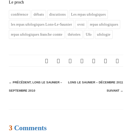
Le proch
conférence
débats
discutions
Les repas ufologiques
les repas ufologiques Lons-Le-Saunier
ovni
repas ufologiques
repas ufologiques franche comte
théories
Ufo
ufologie
N
← PRÉCÉDENT;
LONS LE SAUNIER –
LONS LE SAUNIER – DÉCEMBRE 2011
SEPTEMBRE 2010
SUIVANT →
a
v
i
g
3
Comments
a