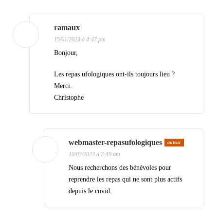
t
i
ramaux
15/01/2023 à 4:47 pm
o
Bonjour,
n
d
Les repas ufologiques ont-ils toujours lieu ?
Merci.
e
Christophe
s
a
r
webmaster-repasufologiques
auteur
t
10/03/2023 à 7:49 am
i
Nous recherchons des bénévoles pour
reprendre les repas qui ne sont plus actifs
c
depuis le covid.
l
e