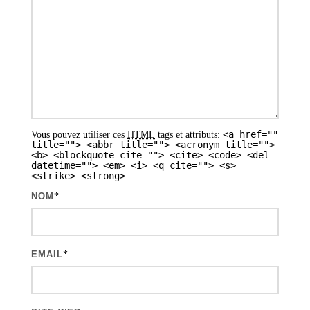
<a href=""
Vous pouvez utiliser ces
HTML
tags et attributs:
title=""> <abbr title=""> <acronym title="">
<b> <blockquote cite=""> <cite> <code> <del
datetime=""> <em> <i> <q cite=""> <s>
<strike> <strong>
NOM
*
EMAIL
*