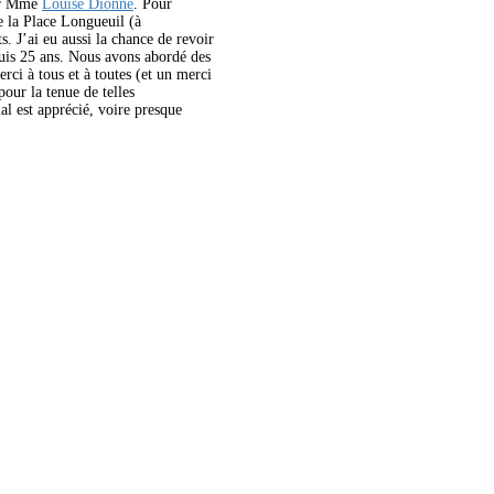
par Mme
Louise Dionne
. Pour
e la Place Longueuil (à
. J’ai eu aussi la chance de revoir
uis 25 ans. Nous avons abordé des
ci à tous et à toutes (et un merci
our la tenue de telles
l est apprécié, voire presque