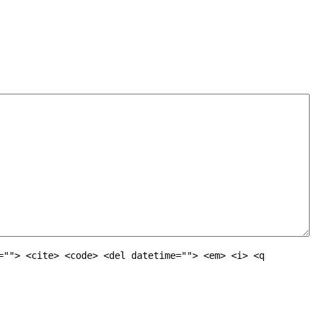
=""> <cite> <code> <del datetime=""> <em> <i> <q