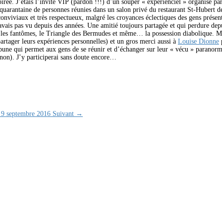
soirée. J’étais l’invité VIP (pardon !!!) d’un souper « expérienciel » organisé 
 quarantaine de personnes réunies dans un salon privé du restaurant St-Hubert d
nviviaux et très respectueux, malgré les croyances éclectiques des gens présents
avais pas vu depuis
des années. Une amitié toujours partagée et qui perdure dep
 les fantômes, le Triangle des Bermudes et même… la possession diabolique. Mer
partager leurs expériences personnelles) et un gros merci aussi à
Louise Dionne
p
bune qui permet aux gens de se réunir et d’échanger sur leur « vécu » paranorma
 non). J’y participerai sans doute encore…
9 septembre 2016
Suivant →