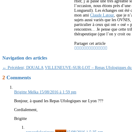
Hier, j’ai passé une très agréable 
l’occasion, nous étions près d’une
Longueuil). Les échanges ont été co
mon ami
Claude Latour
, que je n’
sujets aussi variés que les OVNIS,
particulier à ceux qui ont « osé » 
rencontres… Je pense que cette tri
thérapeutique (que l’on y croit ou
Partager cet article
Navigation des articles
← Précédent;
DOUALA
VILLENEUVE-SUR-LOT – Repas Ufologiques du 
2
Comments
Brigitte Melka
15/08/2016 à 1:59 pm
Bonjour, à quand les Repas Ufologiques sur Lyon ???
Cordialement,
Brigitte