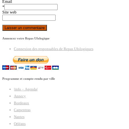
Email
*
Site web
Annoncez votre Repas Ufologique
Connexion des responsables de Repas Ufologiques
Programme et compte-rendu par ville
|info – Agenda|
Annecy
Bordeaux
Carpentras
Nantes
Orléans