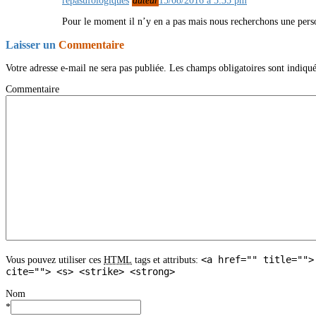
repasufologiques
auteur
15/08/2016 à 5:35 pm
Pour le moment il n’y en a pas mais nous recherchons une perso
Laisser un
Commentaire
Votre adresse e-mail ne sera pas publiée.
Les champs obligatoires sont indiqu
Commentaire
<a href="" title="">
Vous pouvez utiliser ces
HTML
tags et attributs:
cite=""> <s> <strike> <strong>
Nom
*