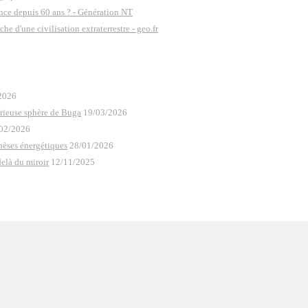
ence depuis 60 ans ? - Génération NT
e d'une civilisation extraterrestre - geo.fr
2026
rieuse sphère de Buga
19/03/2026
02/2026
thèses énergétiques
28/01/2026
elà du miroir
12/11/2025