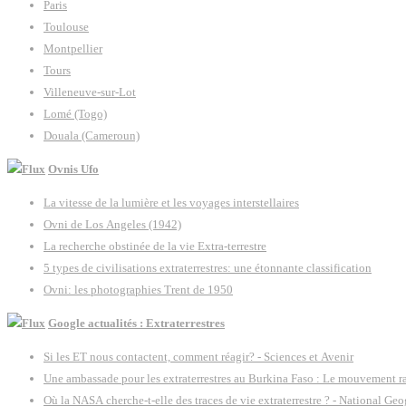
Paris
Toulouse
Montpellier
Tours
Villeneuve-sur-Lot
Lomé (Togo)
Douala (Cameroun)
Ovnis Ufo
La vitesse de la lumière et les voyages interstellaires
Ovni de Los Angeles (1942)
La recherche obstinée de la vie Extra-terrestre
5 types de civilisations extraterrestres: une étonnante classification
Ovni: les photographies Trent de 1950
Google actualités : Extraterrestres
Si les ET nous contactent, comment réagir? - Sciences et Avenir
Une ambassade pour les extraterrestres au Burkina Faso : Le mouvement raë
Où la NASA cherche-t-elle des traces de vie extraterrestre ? - National Ge