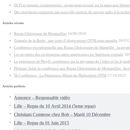
SETI et signaux extraterrestres : avons-nous écouté sur la mauvaise fréqu
Des chercheurs explorent une nouvelle portion du spectre radio à la recherch
Articles récents
Repas Ufologique de Montpellier
16/06/2026
Triangle de la Burle : une zone d’observations OVNI sous enquête
28/03/
Conférence exceptionnelle aux Repas Ufologiques de Marseille : la mysté
Les mystères des civilisations méso-américaines en Amérique centrale
10/
Le générateur de Phryll: conférence sur la physique de l’éther et les hypo
Philippe Solal en conférence aux Repas Ufologiques de Montpellier: Au-d
🚀 Conférence : La Dimension Miroir du Phénomène OVNI
27/10/2025
Articles préférés
Annonce – Responsable vidéo
Lille – Repas du 10 Avril 2014 (5eme repas)
Christiam Comtesse chez Bob – Mardi 10 Décembre
Lille – Repas du 01 Juin 2015