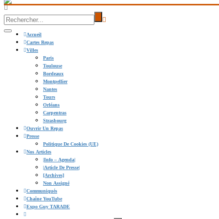
Accueil
Cartes Repas
Villes
Paris
Toulouse
Bordeaux
Montpellier
Nantes
Tours
Orléans
Carpentras
Strasbourg
Ouvrir Un Repas
Presse
Politique De Cookies (UE)
Nos Articles
|info – Agenda|
|Article De Presse|
[Archives]
Non Assigné
Communiqués
Chaîne YouTube
Expo Guy TARADE