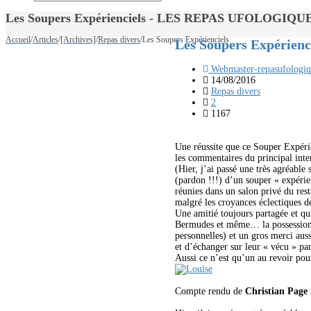
Les Soupers Expérienciels - LES REPAS UFOLOGIQU
Accueil
/
Articles
/
[Archives]
/
Repas divers
/
Les Soupers Expérienciels
Les Soupers Expérienc
Webmaster-repasufologiq
14/08/2016
Repas divers
2
1167
Une réussite que ce Souper Expérie
les commentaires du principal inte
(Hier, j’ai passé une très agréable 
(pardon !!!) d’un souper « expéri
réunies dans un salon privé du res
malgré les croyances éclectiques d
Une amitié toujours partagée et qu
Bermudes et même… la possession di
personnelles) et un gros merci aus
et d’échanger sur leur « vécu » pa
Aussi ce n’est qu’un au revoir pou
Compte rendu de
Christian Page