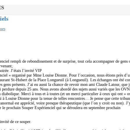
ES
iels
ues
nciel rempli de rebondissement et de surprise, tout cela accompagner de gens ou
rvenant;
soirée. J’étais l’invité VIP
enciel » organisé par Mme Louise Dionne. Pour l’occasion, nous étions près d’
taurant St-Hubert de la Place Longueuil (à Longueuil). Les échanges ont été con
es gens présents. J’ai eu aussi la chance de revoir mon ami Claude Latour, que j
i perdure depuis 25 ans. Nous avons abordé des sujets aussi variés que les OVNI
abolique. Merci à tous et à toutes (et un merci particulier à ceux qui ont « os
si à Louise Dionne pour la tenue de telles rencontres… Je pense que cette tribu
ranormal est apprécié, voire presque thérapeutique (que l’on y croit ou non). J
r le prochain Souper Expérienciel qui se déroulera en septembre prochain
invité de ce souper.