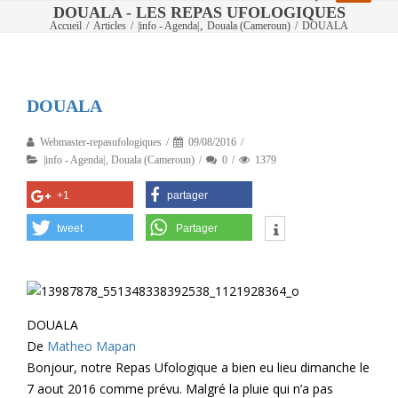
DOUALA - LES REPAS UFOLOGIQUES
,
Accueil
/
Articles
/
|info - Agenda|
Douala (Cameroun)
/
DOUALA
DOUALA
Webmaster-repasufologiques
09/08/2016
|info - Agenda|
,
Douala (Cameroun)
0
1379
+1
partager
tweet
Partager
DOUALA
De
Matheo Mapan
Bonjour, notre Repas Ufologique a bien eu lieu dimanche le
7 aout 2016 comme prévu. Malgré la pluie qui n’a pas