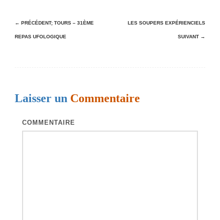
N
← PRÉCÉDENT;
TOURS – 31ÈME
LES SOUPERS EXPÉRIENCIELS
REPAS UFOLOGIQUE
SUIVANT →
a
v
i
g
Laisser un
Commentaire
a
t
COMMENTAIRE
i
o
n
d
e
s