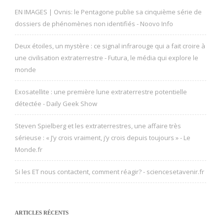
EN IMAGES | Ovnis: le Pentagone publie sa cinquième série de
dossiers de phénomènes non identifiés - Noovo Info
Deux étoiles, un mystère : ce signal infrarouge qui a fait croire à
une civilisation extraterrestre - Futura, le média qui explore le
monde
Exosatellite : une première lune extraterrestre potentielle
détectée - Daily Geek Show
Steven Spielberg et les extraterrestres, une affaire très
sérieuse : « J’y crois vraiment, j’y crois depuis toujours » - Le
Monde.fr
Si les ET nous contactent, comment réagir? - sciencesetavenir.fr
ARTICLES RÉCENTS