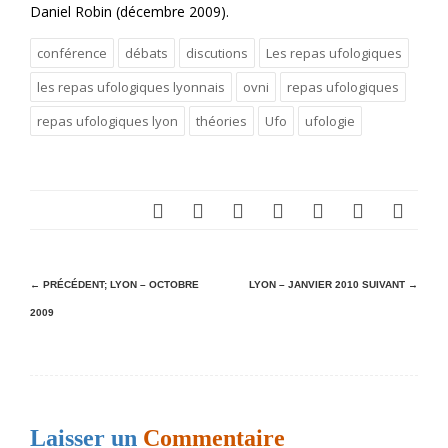
Daniel Robin (décembre 2009).
conférence
débats
discutions
Les repas ufologiques
les repas ufologiques lyonnais
ovni
repas ufologiques
repas ufologiques lyon
théories
Ufo
ufologie
N
← PRÉCÉDENT;
LYON – OCTOBRE
LYON – JANVIER 2010
SUIVANT →
2009
a
v
i
g
Laisser un
Commentaire
a