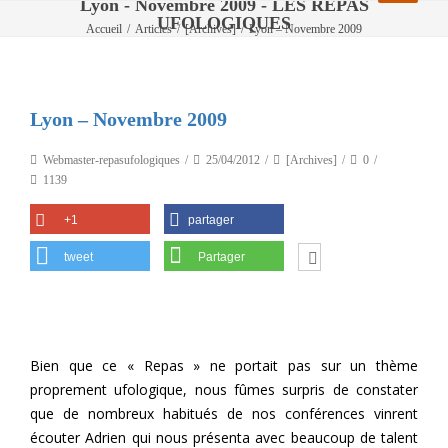
Lyon - Novembre 2009 - LES REPAS
UFOLOGIQUES
Accueil
/
Articles
/
[Archives]
/
Lyon – Novembre 2009
Lyon – Novembre 2009
Webmaster-repasufologiques
25/04/2012
[Archives]
0
1139
+1
partager
tweet
Partager
Bien que ce « Repas » ne portait pas sur un thème
proprement ufologique, nous fûmes surpris de constater
que de nombreux habitués de nos conférences vinrent
écouter Adrien qui nous présenta avec beaucoup de talent