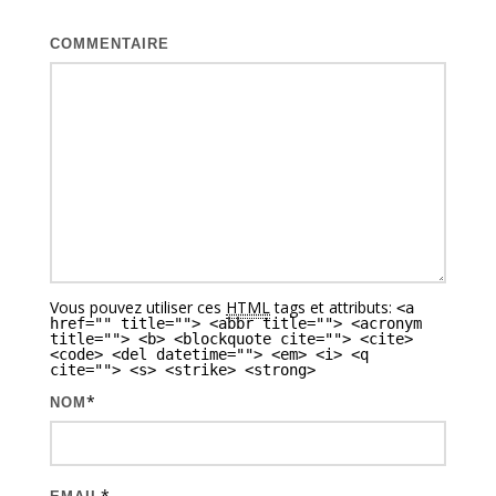
t
COMMENTAIRE
i
o
n
d
e
s
a
Vous pouvez utiliser ces
HTML
tags et attributs:
<a
r
href="" title=""> <abbr title=""> <acronym
title=""> <b> <blockquote cite=""> <cite>
t
<code> <del datetime=""> <em> <i> <q
cite=""> <s> <strike> <strong>
i
*
NOM
c
l
e
*