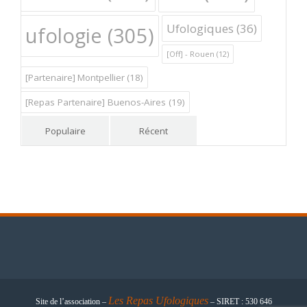
Ufologiques
(36)
ufologie
(305)
[Off] - Rouen
(12)
[Partenaire] Montpellier
(18)
[Repas Partenaire] Buenos-Aires
(19)
Populaire
Récent
Les
Repas Ufologiques
Site de l’association –
– SIRET : 530 646