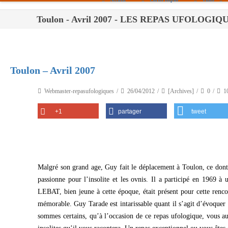
Toulon - Avril 2007 - LES REPAS UFOLOGIQ
Paris
Toulouse
Bordeaux
Toulon – Avril 2007
Montpellier
Webmaster-repasufologiques
26/04/2012
[Archives]
0
1
Nantes
+1
partager
tweet
Tours
Orléans
Carpentras
Malgré son grand age, Guy fait le déplacement à Toulon, ce dont n
Strasbourg
passionne pour l’insolite et les ovnis. Il a participé en 1969 à
LEBAT, bien jeune à cette époque, était présent pour cette renco
mémorable. Guy Tarade est intarissable quant il s’agit d’évoquer t
sommes certains, qu’à l’occasion de ce repas ufologique, vous aur