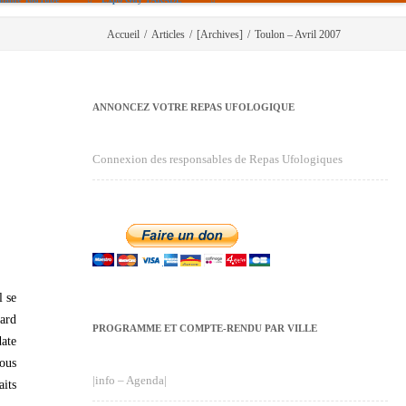
Accueil
/
Articles
/
[Archives]
/
Toulon – Avril 2007
ANNONCEZ VOTRE REPAS UFOLOGIQUE
Connexion des responsables de Repas Ufologiques
l se
rard
PROGRAMME ET COMPTE-RENDU PAR VILLE
date
Nous
|info – Agenda|
aits