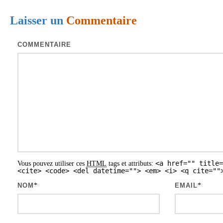
i
Laisser un
Commentaire
g
a
COMMENTAIRE
t
i
o
n
d
e
s
<a href="" title=
Vous pouvez utiliser ces
HTML
tags et attributs:
a
<cite> <code> <del datetime=""> <em> <i> <q cite=""
r
NOM
*
EMAIL
*
t
i