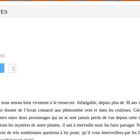
UES
Politique De Cookies (UE)
|info – Agenda|
|Article De Presse|
[Archives]
Non Assigné
033
ous tenons bien vivement à le remercier. Infatigable, depuis plus de 30 ans i
 un dossier de l’écran consacré aux phénomène ovni et dans les coulisses, Gé
ntre entre deux personnages qui ne se sont jamais perdu de vue depuis cette 
ous les mystères de notre planète, il sait à merveille nous les faire partager. 
ez de très nombreuses questions à lui poser, qu’il vous émerveillera par les f