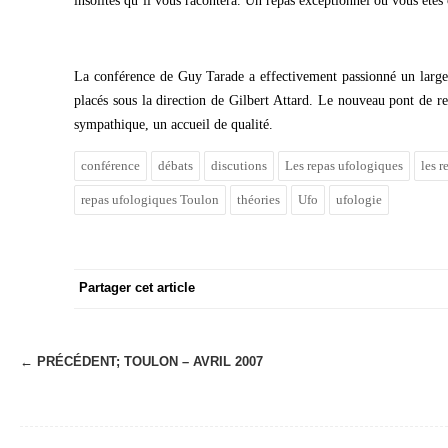
insolites qu’il vous racontera. Un repas exceptionnel ou vous êtes
La conférence de Guy Tarade a effectivement passionné un large 
placés sous la direction de Gilbert Attard. Le nouveau pont de ren
sympathique, un accueil de qualité.
conférence
débats
discutions
Les repas ufologiques
les 
repas ufologiques Toulon
théories
Ufo
ufologie
Partager cet article
← PRÉCÉDENT;
TOULON – AVRIL 2007
N
a
v