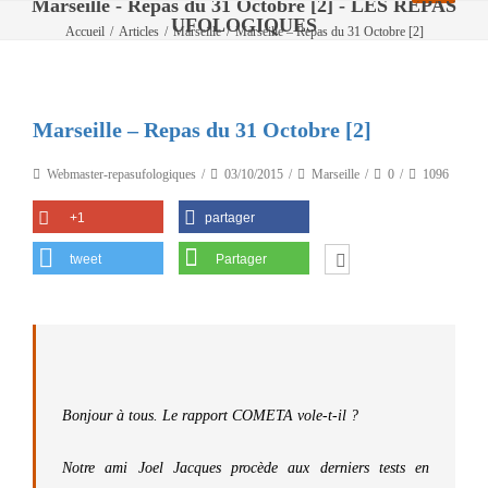
Marseille - Repas du 31 Octobre [2] - LES REPAS
UFOLOGIQUES
Accueil
/
Articles
/
Marseille
/
Marseille – Repas du 31 Octobre [2]
Marseille – Repas du 31 Octobre [2]
Webmaster-repasufologiques
03/10/2015
Marseille
0
1096
+1
partager
tweet
Partager
Bonjour à tous. Le rapport COMETA vole-t-il ?
Notre ami Joel Jacques procède aux derniers tests en