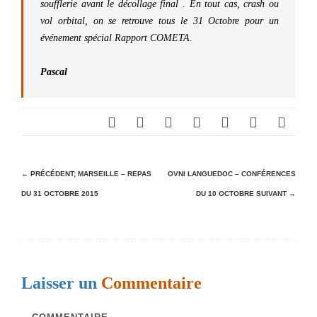
soufflerie avant le décollage final . En tout cas, crash ou
vol orbital, on se retrouve tous le 31 Octobre pour un
événement spécial Rapport COMETA.
Pascal
N
← PRÉCÉDENT;
MARSEILLE – REPAS
OVNI LANGUEDOC – CONFÉRENCES
DU 31 OCTOBRE 2015
DU 10 OCTOBRE
SUIVANT →
a
v
i
g
Laisser un
Commentaire
a
t