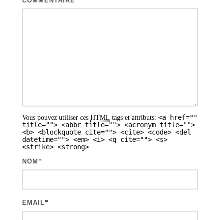
COMMENTAIRE
i
o
n
d
e
s
a
<a href=""
Vous pouvez utiliser ces
HTML
tags et attributs:
r
title=""> <abbr title=""> <acronym title="">
<b> <blockquote cite=""> <cite> <code> <del
t
datetime=""> <em> <i> <q cite=""> <s>
<strike> <strong>
i
NOM
*
c
l
e
EMAIL
*
s