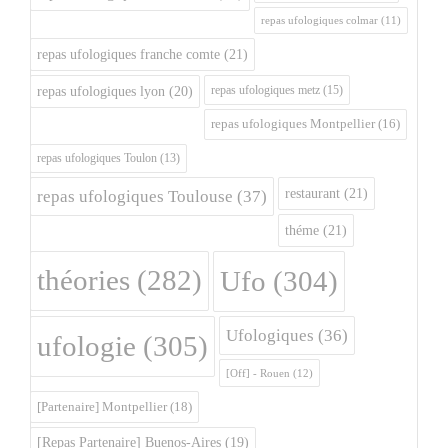
repas ufologiques colmar
(11)
repas ufologiques franche comte
(21)
repas ufologiques metz
(15)
repas ufologiques lyon
(20)
repas ufologiques Montpellier
(16)
repas ufologiques Toulon
(13)
restaurant
(21)
repas ufologiques Toulouse
(37)
théme
(21)
théories
(282)
Ufo
(304)
Ufologiques
(36)
ufologie
(305)
[Off] - Rouen
(12)
[Partenaire] Montpellier
(18)
[Repas Partenaire] Buenos-Aires
(19)