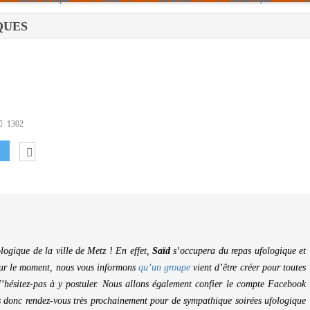
IQUES
Politique De Cookies (UE)
|info – Agenda|
|Article De Presse|
[Archives]
Non Assigné
1302
logique de la ville de Metz ! En effet,
Saïd
s’occupera du repas ufologique et
Pour le moment, nous vous informons
qu’un groupe
vient d’être créer pour toutes
 N’hésitez-pas à y postuler. Nous allons également confier le compte Facebook
 donc rendez-vous très prochainement pour de sympathique soirées ufologique