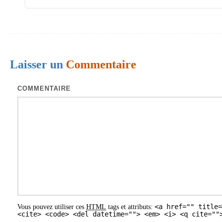
d
e
s
a
Laisser un
Commentaire
r
COMMENTAIRE
t
i
c
l
e
s
<a href="" title=
Vous pouvez utiliser ces
HTML
tags et attributs:
<cite> <code> <del datetime=""> <em> <i> <q cite=""