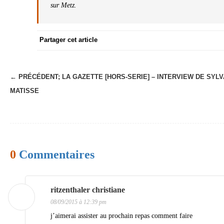
sur Metz.
Partager cet article
← PRÉCÉDENT;
LA GAZETTE [HORS-SERIE] – INTERVIEW DE SYLV
N
MATISSE
a
v
i
g
0
Commentaires
a
t
i
ritzenthaler christiane
08/09/2015 à 12:39 pm
o
j’aimerai assister au prochain repas comment faire
n