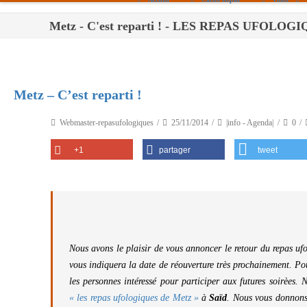
Metz - C'est reparti ! - LES REPAS UFOLOG
Paris
Toulouse
Bordeaux
Metz – C’est reparti !
Montpellier
Webmaster-repasufologiques
25/11/2014
|info - Agenda|
0
Nantes
+1
partager
tweet
Tours
Orléans
Carpentras
Strasbourg
Nous avons le plaisir de vous annoncer le retour du repas ufo
vous indiquera la date de réouverture très prochainement. 
les personnes intéressé pour participer aux futures soirèes.
« les repas ufologiques de Metz »
à
Saïd
. Nous vous donnons