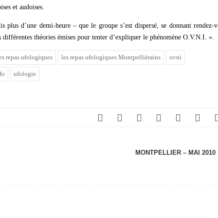
ses et audoises.
uis plus d’une demi-heure – que le groupe s’est dispersé, se donnant rendez-
s différentes théories émises pour tenter d’expliquer le phénomène O.V.N.I. ».
es repas ufologiques
les repas ufologiques Montpelliérains
ovni
fo
ufologie
MONTPELLIER – MAI 2010