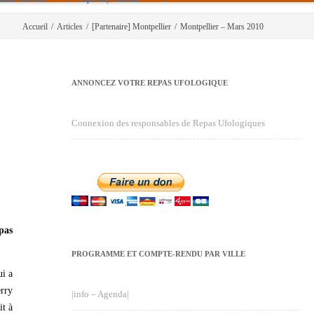
Accueil
/
Articles
/
[Partenaire] Montpellier
/
Montpellier – Mars 2010
ANNONCEZ VOTRE REPAS UFOLOGIQUE
Connexion des responsables de Repas Ufologiques
pas
PROGRAMME ET COMPTE-RENDU PAR VILLE
ui a
erry
|info – Agenda|
it à