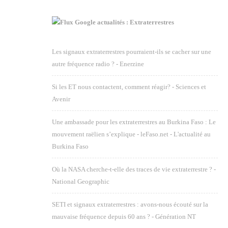
Google actualités : Extraterrestres
Les signaux extraterrestres pourraient-ils se cacher sur une
autre fréquence radio ? - Enerzine
Si les ET nous contactent, comment réagir? - Sciences et
Avenir
Une ambassade pour les extraterrestres au Burkina Faso : Le
mouvement raëlien s’explique - leFaso.net - L'actualité au
Burkina Faso
Où la NASA cherche-t-elle des traces de vie extraterrestre ? -
National Geographic
SETI et signaux extraterrestres : avons-nous écouté sur la
mauvaise fréquence depuis 60 ans ? - Génération NT