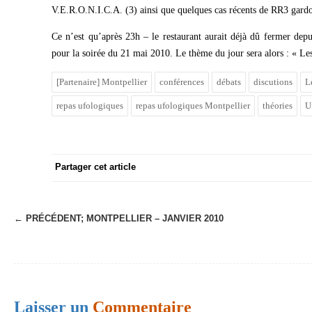
V.E.R.O.N.I.C.A. (3) ainsi que quelques cas récents de RR3 gardoi
Ce n’est qu’après 23h – le restaurant aurait déjà dû fermer dep
pour la soirée du 21 mai 2010. Le thème du jour sera alors : « Le
[Partenaire] Montpellier
conférences
débats
discutions
L
repas ufologiques
repas ufologiques Montpellier
théories
U
Partager cet article
← PRÉCÉDENT;
MONTPELLIER – JANVIER 2010
N
a
v
i
Laisser un
Commentaire
g