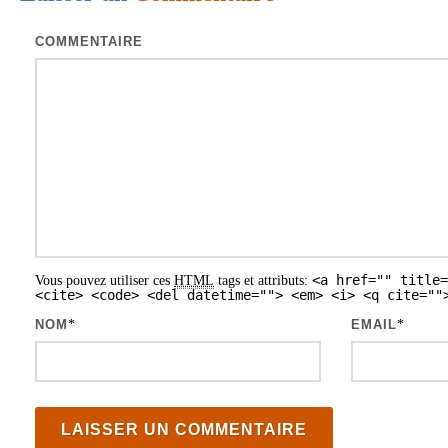
a
COMMENTAIRE
t
i
o
n
d
e
s
<a href="" title=
Vous pouvez utiliser ces
HTML
tags et attributs:
a
<cite> <code> <del datetime=""> <em> <i> <q cite=""
r
NOM
*
EMAIL
*
t
i
c
l