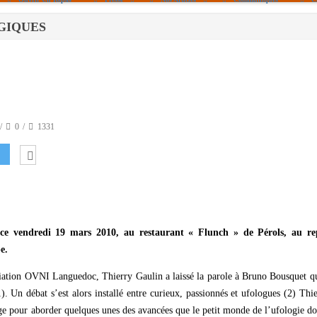
OGIQUES
Politique De Cookies (UE)
|info – Agenda|
|Article De Presse|
[Archives]
Non Assigné
0
1331
r ce vendredi 19 mars 2010, au restaurant « Flunch » de Pérols, au re
e.
ciation OVNI Languedoc, Thierry Gaulin a laissé la parole à Bruno Bousquet q
). Un débat s’est alors installé entre curieux, passionnés et ufologues (2) Thi
age pour aborder quelques unes des avancées que le petit monde de l’ufologie do