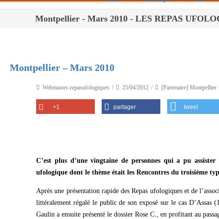
Montpellier - Mars 2010 - LES REPAS UFOL
Paris
Toulouse
Bordeaux
Montpellier – Mars 2010
Montpellier
Webmaster-repasufologiques
25/04/2012
[Partenaire] Montpellier
Nantes
+1
partager
tweet
Tours
Orléans
Carpentras
C’est plus d’une vingtaine de personnes qui a pu assiste
Strasbourg
ufologique dont le thème était les Rencontres du troisième typ
Après une présentation rapide des Repas ufologiques et de l’asso
littéralement régalé le public de son exposé sur le cas D’Assas (1
Gaulin a ensuite présenté le dossier Rose C., en profitant au pass