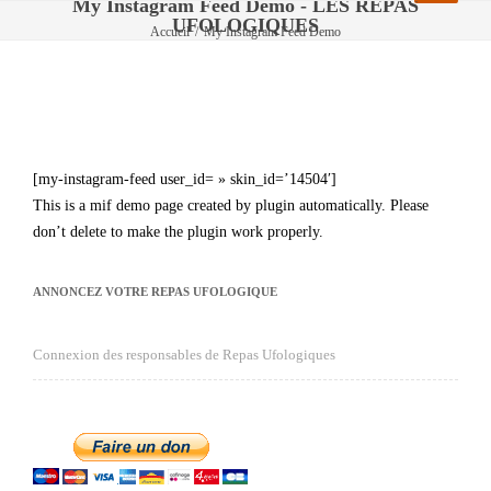
My Instagram Feed Demo - LES REPAS
UFOLOGIQUES
Accueil
/
My Instagram Feed Demo
My Instagram Feed Demo
[my-instagram-feed user_id= » skin_id=’14504′]
This is a mif demo page created by plugin automatically. Please
don’t delete to make the plugin work properly.
ANNONCEZ VOTRE REPAS UFOLOGIQUE
Connexion des responsables de Repas Ufologiques