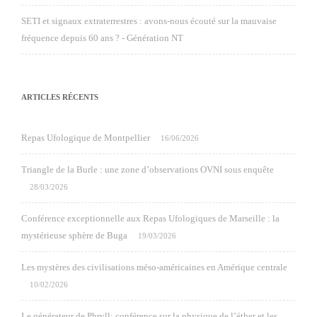
SETI et signaux extraterrestres : avons-nous écouté sur la mauvaise
fréquence depuis 60 ans ? - Génération NT
ARTICLES RÉCENTS
Repas Ufologique de Montpellier
16/06/2026
Triangle de la Burle : une zone d’observations OVNI sous enquête
28/03/2026
Conférence exceptionnelle aux Repas Ufologiques de Marseille : la
mystérieuse sphère de Buga
19/03/2026
Les mystères des civilisations méso-américaines en Amérique centrale
10/02/2026
Le générateur de Phryll: conférence sur la physique de l’éther et les