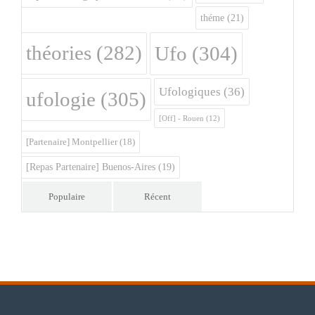
théme
(21)
théories
(282)
Ufo
(304)
Ufologiques
(36)
ufologie
(305)
[Off] - Rouen
(12)
[Partenaire] Montpellier
(18)
[Repas Partenaire] Buenos-Aires
(19)
Populaire
Récent