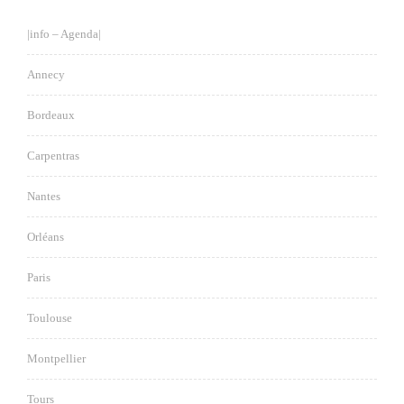
|info – Agenda|
Annecy
Bordeaux
Carpentras
Nantes
Orléans
Paris
Toulouse
Montpellier
Tours