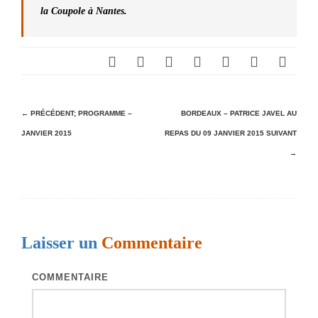
la Coupole à Nantes.
N
← PRÉCÉDENT;
PROGRAMME –
BORDEAUX – PATRICE JAVEL AU
JANVIER 2015
REPAS DU 09 JANVIER 2015
SUIVANT
a
→
v
i
g
a
Laisser un
Commentaire
t
i
COMMENTAIRE
o