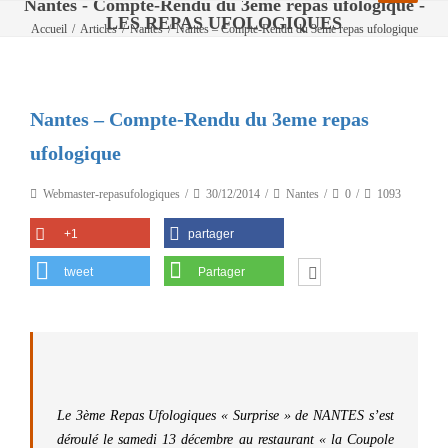
Nantes - Compte-Rendu du 3eme repas ufologique -
LES REPAS UFOLOGIQUES
Accueil
/
Articles
/
Nantes
/
Nantes – Compte-Rendu du 3eme repas ufologique
Nantes – Compte-Rendu du 3eme repas
ufologique
Webmaster-repasufologiques
30/12/2014
Nantes
0
1093
+1
partager
tweet
Partager
Le 3ème Repas Ufologiques « Surprise » de NANTES s’est
déroulé le samedi 13 décembre au restaurant « la Coupole