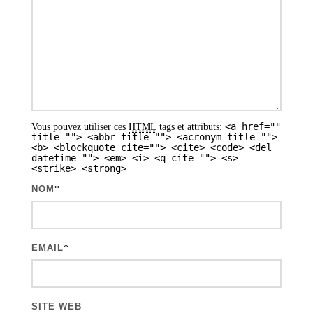
n
d
e
s
a
r
<a href=""
Vous pouvez utiliser ces
HTML
tags et attributs:
t
title=""> <abbr title=""> <acronym title="">
<b> <blockquote cite=""> <cite> <code> <del
i
datetime=""> <em> <i> <q cite=""> <s>
<strike> <strong>
c
NOM
*
l
e
s
EMAIL
*
SITE WEB