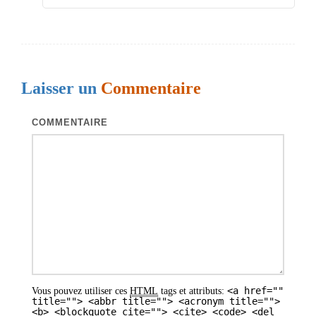
d
e
s
a
Laisser un
Commentaire
r
COMMENTAIRE
t
i
c
l
e
s
<a href=""
Vous pouvez utiliser ces
HTML
tags et attributs:
title=""> <abbr title=""> <acronym title="">
<b> <blockquote cite=""> <cite> <code> <del