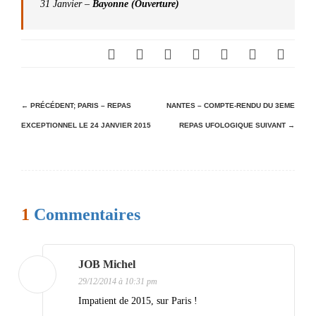
31 Janvier –
Bayonne (Ouverture)
N
← PRÉCÉDENT;
PARIS – REPAS
NANTES – COMPTE-RENDU DU 3EME
EXCEPTIONNEL LE 24 JANVIER 2015
REPAS UFOLOGIQUE
SUIVANT →
a
v
i
g
1
Commentaires
a
t
i
JOB Michel
29/12/2014 à 10:31 pm
o
Impatient de 2015, sur Paris !
n