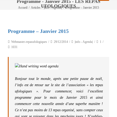
Programme - Janvier 2015 - LES REPAS
UFOLOGIQUES
Accueil
/
Articles
/
|info - Agenda|
/
Programme – Janvier 2015
Programme – Janvier 2015
Webmaster-repasufologiques
29/12/2014
|info - Agenda|
1
1031
Bonjour tout le monde, après une petite pause de noël,
l’info est de retour sur le site de l’association « les repas
ufologiques ». Pour commencer, voici l’excellent
programme pour le mois de Janvier 2015 et ainsi
commencer cette nouvelle année d’une superbe manière !
Ce n’est pas moins de 13 repas organisé, sans compter ceux
qui vont se rajouter dans les prochains jours ! N’oubliez-