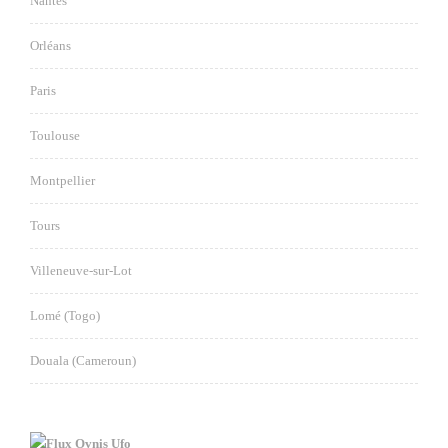
Nantes
Orléans
Paris
Toulouse
Montpellier
Tours
Villeneuve-sur-Lot
Lomé (Togo)
Douala (Cameroun)
Ovnis Ufo