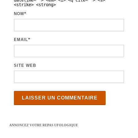
datetime=""> <em> <i> <q cite=""> <s>
<strike> <strong>
i
NOM
*
c
l
e
EMAIL
*
s
SITE WEB
ANNONCEZ VOTRE REPAS UFOLOGIQUE