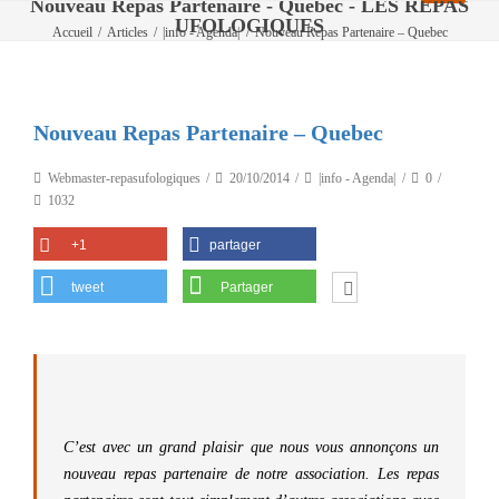
Nouveau Repas Partenaire - Quebec - LES REPAS
UFOLOGIQUES
Accueil
/
Articles
/
|info - Agenda|
/
Nouveau Repas Partenaire – Quebec
Nouveau Repas Partenaire – Quebec
Webmaster-repasufologiques
20/10/2014
|info - Agenda|
0
1032
+1
partager
tweet
Partager
C’est avec un grand plaisir que nous vous annonçons un
nouveau repas partenaire de notre association. Les repas