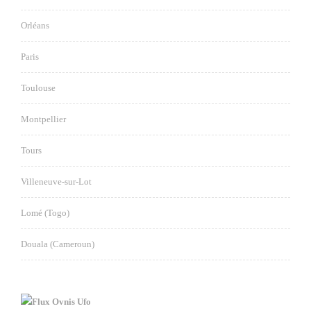
Orléans
Paris
Toulouse
Montpellier
Tours
Villeneuve-sur-Lot
Lomé (Togo)
Douala (Cameroun)
Ovnis Ufo