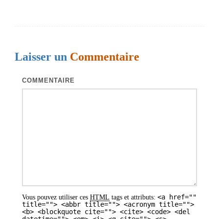
v
i
g
Laisser un
Commentaire
a
t
COMMENTAIRE
i
o
n
d
e
s
a
<a href=""
Vous pouvez utiliser ces
HTML
tags et attributs:
r
title=""> <abbr title=""> <acronym title="">
<b> <blockquote cite=""> <cite> <code> <del
t