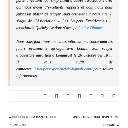
partenaires sont tout simplement d’autres associations avec
qui nous avons d’excellents rapports et dont nous nous
ferons un plaisir de relayer leurs activités sur notre site. Il
s’agit de l’Association « Les Soupers Expérienciels »,
association Québéçoise dont s’occupe
Louise Dionne
.
Nous vous fournirons toutes les informations concernant les
futurs événements qu’organisera Louise. Son souper
d’ouverture aura lieu à Longueuil le 26 Octobre dès 18 h.
Il vous suffit de
contacter
lessoupersexperienciels@gmail.com
pour toutes
informations.
N
← PRÉCÉDENT;
LA GAZETTE DES
TUNIS – OUVERTURE D’UN REPAS
REPAS – N°2
SUIVANT →
a