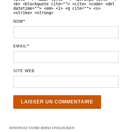
<b> <blockquote cite=""> <cite> <code> <del
t
datetime=""> <em> <i> <q cite=""> <s>
<strike> <strong>
i
NOM
*
c
l
e
EMAIL
*
s
SITE WEB
ANNONCEZ VOTRE REPAS UFOLOGIQUE