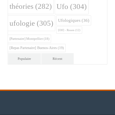
théories
(282)
Ufo
(304)
Ufologiques
(36)
ufologie
(305)
[Off] - Rouen
(12)
[Partenaire] Montpellier
(18)
[Repas Partenaire] Buenos-Aires
(19)
Populaire
Récent