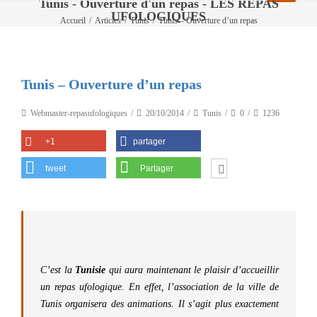
Tunis - Ouverture d'un repas - LES REPAS
UFOLOGIQUES
Accueil
/
Articles
/
Tunis
/
Tunis – Ouverture d’un repas
Tunis – Ouverture d’un repas
Webmaster-repasufologiques
20/10/2014
Tunis
0
1236
+1
partager
tweet
Partager
C’est la
Tunisie
qui aura maintenant le plaisir d’accueillir
un repas ufologique. En effet, l’association de la ville de
Tunis organisera des animations. Il s’agit plus exactement