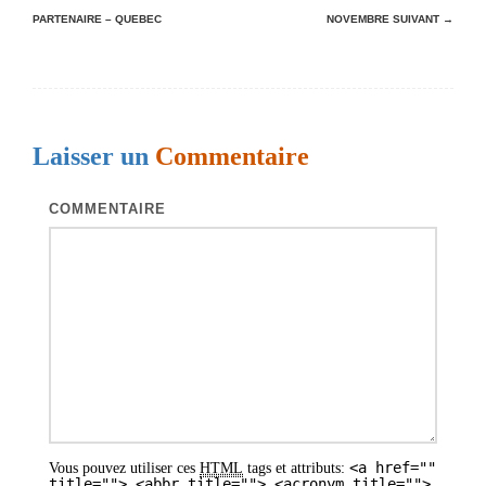
PARTENAIRE – QUEBEC
NOVEMBRE
SUIVANT →
a
v
i
g
Laisser un
Commentaire
a
t
COMMENTAIRE
i
o
n
d
e
s
a
<a href=""
Vous pouvez utiliser ces
HTML
tags et attributs:
r
title=""> <abbr title=""> <acronym title="">