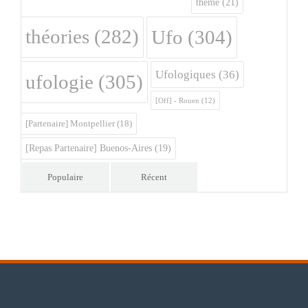
théme
(21)
théories
(282)
Ufo
(304)
Ufologiques
(36)
ufologie
(305)
[Off] - Rouen
(12)
[Partenaire] Montpellier
(18)
[Repas Partenaire] Buenos-Aires
(19)
Populaire
Récent