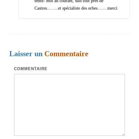
tenez- moi au courant, suis tout près de
n
Castres……..et spécialiste des orbes…….merci
d
e
s
a
Laisser un
Commentaire
r
t
COMMENTAIRE
i
c
l
e
s