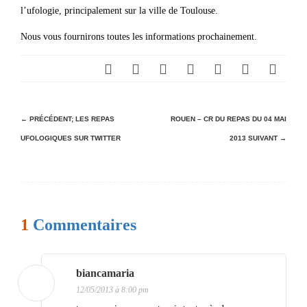
l’ufologie, principalement sur la ville de Toulouse.
Nous vous fournirons toutes les informations prochainement.
N
← PRÉCÉDENT;
LES REPAS
ROUEN – CR DU REPAS DU 04 MAI
UFOLOGIQUES SUR TWITTER
2013
SUIVANT →
a
v
i
g
1
Commentaires
a
t
i
biancamaria
12/05/2013 à 8:00 pm
o