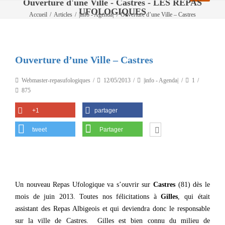
Ouverture d'une Ville - Castres - LES REPAS
UFOLOGIQUES
Accueil
/
Articles
/
|info - Agenda|
/
Ouverture d’une Ville – Castres
Ouverture d’une Ville – Castres
Webmaster-repasufologiques
12/05/2013
|info - Agenda|
1
875
+1
partager
tweet
Partager
Un nouveau Repas Ufologique va s’ouvrir sur
Castres
(81) dès le
mois de juin 2013. Toutes nos félicitations à
Gilles
, qui était
assistant des Repas Albigeois et qui deviendra donc le responsable
sur la ville de Castres. Gilles est bien connu du milieu de