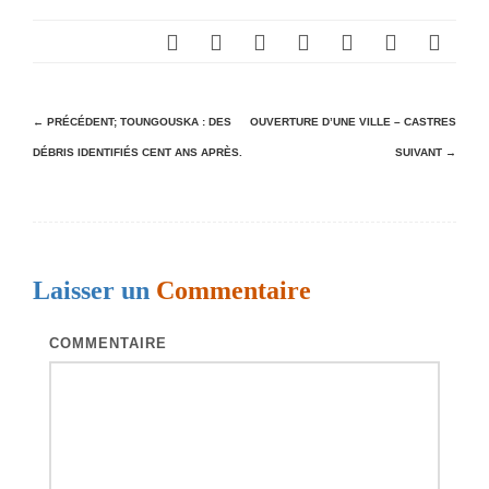
N
← PRÉCÉDENT;
TOUNGOUSKA : DES
OUVERTURE D’UNE VILLE – CASTRES
DÉBRIS IDENTIFIÉS CENT ANS APRÈS.
SUIVANT →
a
v
i
g
Laisser un
Commentaire
a
t
COMMENTAIRE
i
o
n
d