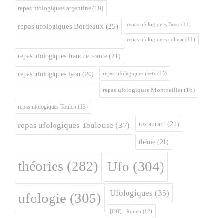
repas ufologiques argentine
(18)
repas ufologiques Brest
(11)
repas ufologiques Bordeaux
(25)
repas ufologiques colmar
(11)
repas ufologiques franche comte
(21)
repas ufologiques metz
(15)
repas ufologiques lyon
(20)
repas ufologiques Montpellier
(16)
repas ufologiques Toulon
(13)
restaurant
(21)
repas ufologiques Toulouse
(37)
théme
(21)
théories
(282)
Ufo
(304)
Ufologiques
(36)
ufologie
(305)
[Off] - Rouen
(12)