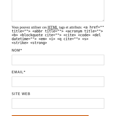
e
s
a
<a href=""
Vous pouvez utiliser ces
HTML
tags et attributs:
r
title=""> <abbr title=""> <acronym title="">
<b> <blockquote cite=""> <cite> <code> <del
t
datetime=""> <em> <i> <q cite=""> <s>
<strike> <strong>
i
NOM
*
c
l
e
EMAIL
*
s
SITE WEB