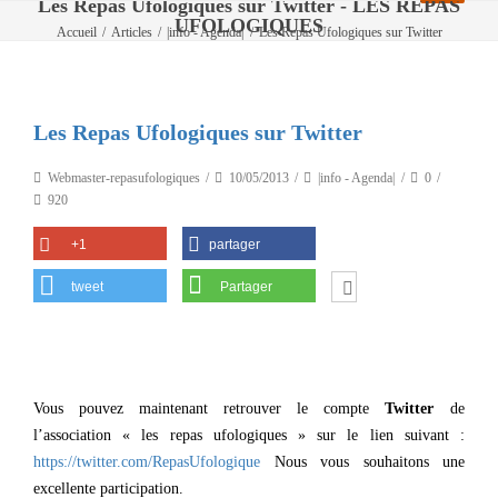
Les Repas Ufologiques sur Twitter - LES REPAS
UFOLOGIQUES
Accueil
/
Articles
/
|info - Agenda|
/
Les Repas Ufologiques sur Twitter
Les Repas Ufologiques sur Twitter
Webmaster-repasufologiques
10/05/2013
|info - Agenda|
0
920
+1
partager
tweet
Partager
Vous pouvez maintenant retrouver le compte
Twitter
de
l’association « les repas ufologiques » sur le lien suivant :
https://twitter.com/RepasUfologique
Nous vous souhaitons une
excellente participation.