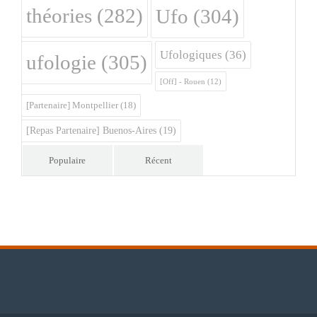
théories
(282)
Ufo
(304)
Ufologiques
(36)
ufologie
(305)
[Off] - Rouen
(12)
[Partenaire] Montpellier
(18)
[Repas Partenaire] Buenos-Aires
(19)
Populaire
Récent