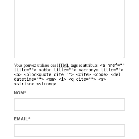
<a href=""
Vous pouvez utiliser ces
HTML
tags et attributs:
title=""> <abbr title=""> <acronym title="">
<b> <blockquote cite=""> <cite> <code> <del
datetime=""> <em> <i> <q cite=""> <s>
<strike> <strong>
NOM
*
EMAIL
*