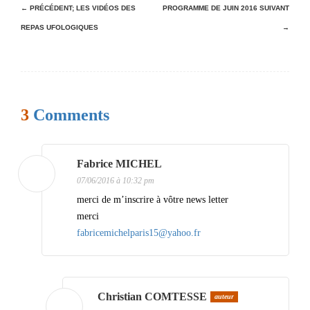
N
← PRÉCÉDENT;
LES VIDÉOS DES
PROGRAMME DE JUIN 2016
SUIVANT
REPAS UFOLOGIQUES
→
a
v
i
g
3
Comments
a
t
i
Fabrice MICHEL
07/06/2016 à 10:32 pm
o
merci de m’inscrire à vôtre news letter
n
merci
d
fabricemichelparis15@yahoo.fr
e
s
a
Christian COMTESSE
auteur