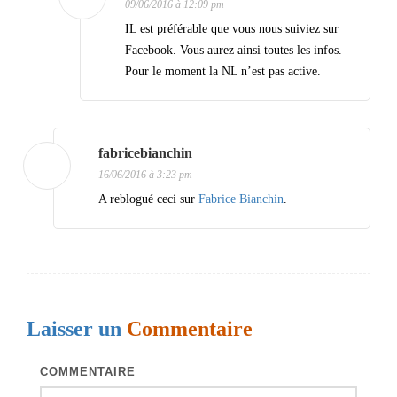
09/06/2016 à 12:09 pm
r
IL est préférable que vous nous suiviez sur
t
Facebook. Vous aurez ainsi toutes les infos.
i
Pour le moment la NL n’est pas active.
c
l
e
fabricebianchin
16/06/2016 à 3:23 pm
s
A reblogué ceci sur
Fabrice Bianchin
.
Laisser un
Commentaire
COMMENTAIRE