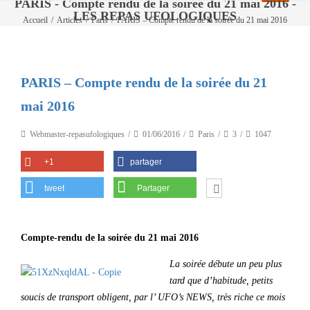
PARIS - Compte rendu de la soirée du 21 mai 2016 -
LES REPAS UFOLOGIQUES
Accueil
/
Articles
/
Paris
/
PARIS – Compte rendu de la soirée du 21 mai 2016
PARIS – Compte rendu de la soirée du 21
mai 2016
Webmaster-repasufologiques
01/06/2016
Paris
3
1047
+1
partager
tweet
Partager
Compte-rendu de la soirée du 21 mai 2016
La soirée débute un peu plus
tard que d’habitude, petits
soucis de transport obligent, par l’ UFO’s NEWS, très riche ce mois