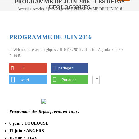
PROGRAMME DE JUIN 2016 - LES REPAS
UFOLOGIQUES
Accueil
/
Articles
/
|info - Agenda|
/
PROGRAMME DE JUIN 2016
PROGRAMME DE JUIN 2016
Webmaster-repasufologiques
06/06/2016
|info - Agenda|
2
1045
+1
partager
tweet
Partager
Programme des Repas prévus en Juin :
8 juin : TOULOUSE
11 juin : ANGERS
16 juin : DAX