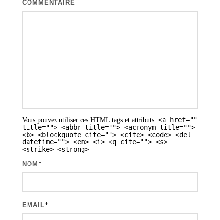
COMMENTAIRE
<a href=""
Vous pouvez utiliser ces
HTML
tags et attributs:
title=""> <abbr title=""> <acronym title="">
<b> <blockquote cite=""> <cite> <code> <del
datetime=""> <em> <i> <q cite=""> <s>
<strike> <strong>
NOM
*
EMAIL
*