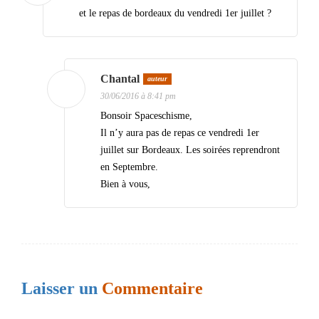
et le repas de bordeaux du vendredi 1er juillet ?
n
d
e
Chantal
auteur
s
30/06/2016 à 8:41 pm
a
Bonsoir Spaceschisme,
Il n’y aura pas de repas ce vendredi 1er
r
juillet sur Bordeaux. Les soirées reprendront
t
en Septembre.
i
Bien à vous,
c
l
e
s
Laisser un
Commentaire