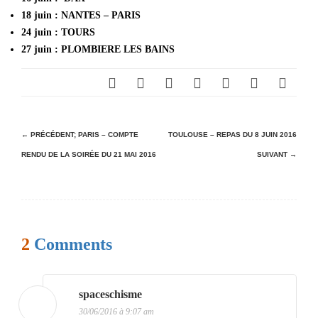
18 juin : NANTES – PARIS
24 juin : TOURS
27 juin : PLOMBIERE LES BAINS
N
← PRÉCÉDENT;
PARIS – COMPTE
TOULOUSE – REPAS DU 8 JUIN 2016
RENDU DE LA SOIRÉE DU 21 MAI 2016
SUIVANT →
a
v
i
g
2
Comments
a
t
i
spaceschisme
30/06/2016 à 9:07 am
o