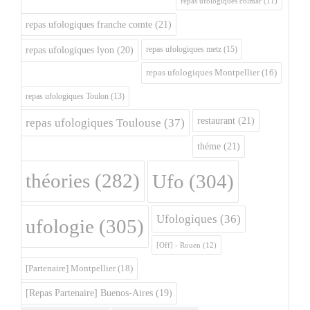
repas ufologiques colmar
(11)
repas ufologiques franche comte
(21)
repas ufologiques metz
(15)
repas ufologiques lyon
(20)
repas ufologiques Montpellier
(16)
repas ufologiques Toulon
(13)
restaurant
(21)
repas ufologiques Toulouse
(37)
théme
(21)
théories
(282)
Ufo
(304)
Ufologiques
(36)
ufologie
(305)
[Off] - Rouen
(12)
[Partenaire] Montpellier
(18)
[Repas Partenaire] Buenos-Aires
(19)