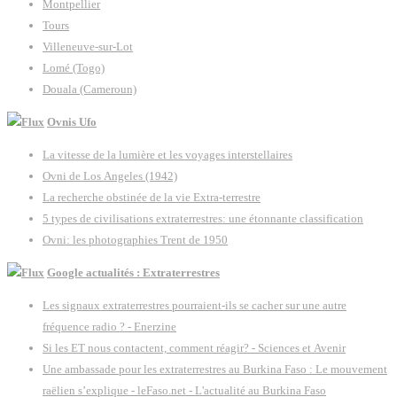
Montpellier
Tours
Villeneuve-sur-Lot
Lomé (Togo)
Douala (Cameroun)
Ovnis Ufo
La vitesse de la lumière et les voyages interstellaires
Ovni de Los Angeles (1942)
La recherche obstinée de la vie Extra-terrestre
5 types de civilisations extraterrestres: une étonnante classification
Ovni: les photographies Trent de 1950
Google actualités : Extraterrestres
Les signaux extraterrestres pourraient-ils se cacher sur une autre
fréquence radio ? - Enerzine
Si les ET nous contactent, comment réagir? - Sciences et Avenir
Une ambassade pour les extraterrestres au Burkina Faso : Le mouvement
raëlien s’explique - leFaso.net - L'actualité au Burkina Faso