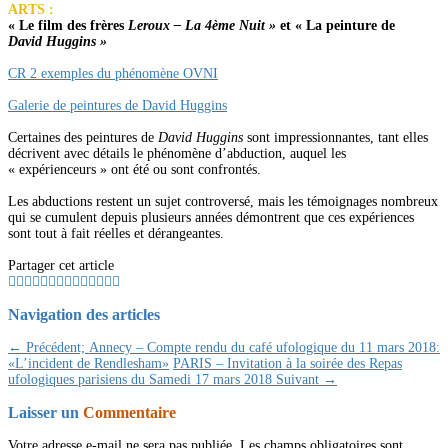
ARTS :
« Le film des frères
Leroux – La 4ème Nuit »
et « La peinture de
David Huggins »
CR 2 exemples du phénomène OVNI
Galerie de peintures de David Huggins
Certaines des peintures de
David Huggins
sont impressionnantes, tant elles
décrivent avec détails le phénomène d’abduction, auquel les
« expérienceurs » ont été ou sont confrontés.
Les abductions restent un sujet controversé, mais les témoignages nombreux
qui se cumulent depuis plusieurs années démontrent que ces expériences
sont tout à fait réelles et dérangeantes.
Partager cet article
Navigation des articles
← Précédent;
Annecy – Compte rendu du café ufologique du 11 mars 2018:
«L’incident de Rendlesham»
PARIS – Invitation à la soirée des Repas
ufologiques parisiens du Samedi 17 mars 2018
Suivant →
Laisser un
Commentaire
Votre adresse e-mail ne sera pas publiée.
Les champs obligatoires sont