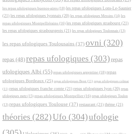
les repas ufologiques Lons-Le-Saunier
les repas ufologiques buenos-aires
(18)
(21)
les repas ufologiques lyonnais
(20)
les repas ufologiques Messins
(14)
les
les repas ufologiques strasbourg
(21)
repas ufologiques Montpelliérains
(16)
les repas ufologiques strasbourgeois
(21)
les repas ufologiques Toulonnais
(13)
ovni
(320)
les repas ufologiques Toulousains
(37)
repas ufologiques
(303)
repas
(48)
repas
ufologiques Albi
(55)
repas
repas ufologiques argentine
(18)
ufologiques Bordeaux
(25)
repas ufologiques Brest
(11)
repas ufologiques colmar
repas ufologiques franche comte
(21)
repas ufologiques lyon
(20)
repas
(11)
ufologiques metz
(15)
repas ufologiques Montpellier
(16)
repas ufologiques Toulon
repas ufologiques Toulouse
(37)
restaurant
(21)
théme
(21)
(13)
Ufo
(304)
ufologie
théories
(282)
(305)
Ufologiques
(36)