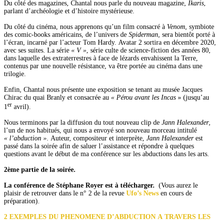
Du côté des magazines, Chantal nous parle du nouveau magazine,
Ikaris
,
parlant d’archéologie et d’histoire mystérieuse.
Du côté du cinéma, nous apprenons qu’un film consacré à
Venom
, symbiote
des comic-books américains, de l’univers de
Spiderman
, sera bientôt porté à
l’écran, incarné par l’acteur Tom Hardy. Avatar 2 sortira en décembre 2020,
avec ses suites. La série
« V »
, série culte de science-fiction des années 80,
dans laquelle des extraterrestres à face de lézards envahissent la Terre,
contenus par une nouvelle résistance, va être portée au cinéma dans une
trilogie.
Enfin, Chantal nous présente une exposition se tenant au musée Jacques
Chirac du quai Branly et consacrée au
« Pérou avant les Incas
» (jusqu’au
er
1
avril).
Nous terminons par la diffusion du tout nouveau clip de
Jann Halexander
,
l’un de nos habitués, qui nous a envoyé son nouveau morceau intitulé
« l’abduction »
. Auteur, compositeur et interprète,
Jann Halexander
est
passé dans la soirée afin de saluer l’assistance et répondre à quelques
questions avant le début de ma conférence sur les abductions dans les arts.
2ème partie de la soirée.
La conférence de Stéphane Royer est à télécharger.
(Vous aurez le
plaisir de retrouver dans le n° 2 de la revue
Ufo’s News
en cours de
préparation).
2 EXEMPLES DU PHENOMENE D’ABDUCTION A TRAVERS LES