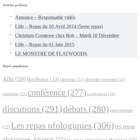
Articles préférés
Annonce – Responsable vidéo
Lille – Repas du 10 Avril 2014 (5eme repas)
Christiam Comtesse chez Bob – Mardi 10 Décembre
Lille – Repas du 01 Juin 2015
LE MONSTRE DE FLATWOODS
Sujets populaires
Albi
(59)
Bordeaux
(33)
christian
(21)
christian comtesse
(21)
conférence
(277)
comtesse
(22)
conférences
(16)
discutions
(291)
débats
(280)
interventions
Les repas ufologiques
(306)
les repas
(22)
ufologiques Albijeois
(55)
les repas ufologiques Bordelais
(25)