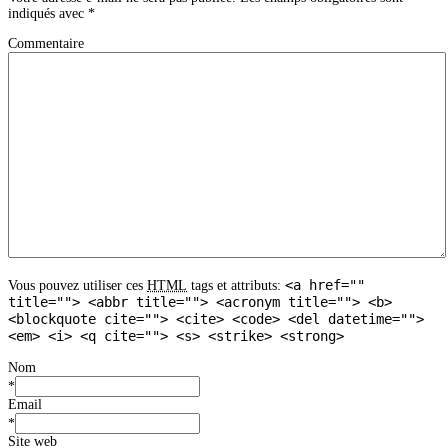
indiqués avec
*
Commentaire
<a href=""
Vous pouvez utiliser ces
HTML
tags et attributs:
title=""> <abbr title=""> <acronym title=""> <b>
<blockquote cite=""> <cite> <code> <del datetime="">
<em> <i> <q cite=""> <s> <strike> <strong>
Nom
*
Email
*
Site web