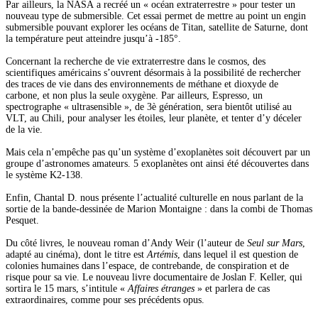
Par ailleurs, la NASA a recréé un « océan extraterrestre » pour tester un
nouveau type de submersible. Cet essai permet de mettre au point un engin
submersible pouvant explorer les océans de Titan, satellite de Saturne, dont
la température peut atteindre jusqu’à -185°.
Concernant la recherche de vie extraterrestre dans le cosmos, des
scientifiques américains s’ouvrent désormais à la possibilité de rechercher
des traces de vie dans des environnements de méthane et dioxyde de
carbone, et non plus la seule oxygène. Par ailleurs, Espresso, un
spectrographe « ultrasensible », de 3è génération, sera bientôt utilisé au
VLT, au Chili, pour analyser les étoiles, leur planète, et tenter d’y déceler
de la vie.
Mais cela n’empêche pas qu’un système d’exoplanètes soit découvert par un
groupe d’astronomes amateurs. 5 exoplanètes ont ainsi été découvertes dans
le système K2-138.
Enfin, Chantal D. nous présente l’actualité culturelle en nous parlant de la
sortie de la bande-dessinée de Marion Montaigne : dans la combi de Thomas
Pesquet.
Du côté livres, le nouveau roman d’Andy Weir (l’auteur de
Seul sur Mars
,
adapté au cinéma), dont le titre est
Artémis
, dans lequel il est question de
colonies humaines dans l’espace, de contrebande, de conspiration et de
risque pour sa vie. Le nouveau livre documentaire de Joslan F. Keller, qui
sortira le 15 mars, s’intitule «
Affaires étranges
» et parlera de cas
extraordinaires, comme pour ses précédents opus.