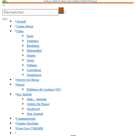
Accueil
Cartes Repas
Villes
Paris
Toulouse
Bordeaux
Montpellier
Nantes
Tours
Orléans
Carpentras
Strasbourg
Ouvrir Un Repas
Presse
Politique De Cookies (UE)
Nos Articles
|info – Agenda|
|Article De Presse|
[Archives]
Non Assigné
Communiqués
Chaîne YouTube
Expo Guy TARADE