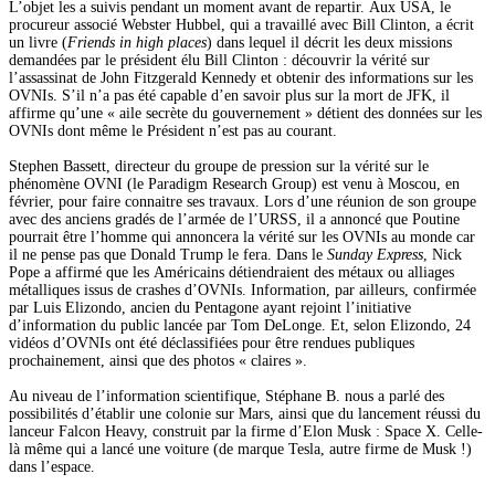
L’objet les a suivis pendant un moment avant de repartir. Aux USA, le
procureur associé Webster Hubbel, qui a travaillé avec Bill Clinton, a écrit
un livre (
Friends in high places
) dans lequel il décrit les deux missions
demandées par le président élu Bill Clinton : découvrir la vérité sur
l’assassinat de John Fitzgerald Kennedy et obtenir des informations sur les
OVNIs. S’il n’a pas été capable d’en savoir plus sur la mort de JFK, il
affirme qu’une « aile secrète du gouvernement » détient des données sur les
OVNIs dont même le Président n’est pas au courant.
Stephen Bassett, directeur du groupe de pression sur la vérité sur le
phénomène OVNI (le Paradigm Research Group) est venu à Moscou, en
février, pour faire connaitre ses travaux. Lors d’une réunion de son groupe
avec des anciens gradés de l’armée de l’URSS, il a annoncé que Poutine
pourrait être l’homme qui annoncera la vérité sur les OVNIs au monde car
il ne pense pas que Donald Trump le fera. Dans le
Sunday Express
, Nick
Pope a affirmé que les Américains détiendraient des métaux ou alliages
métalliques issus de crashes d’OVNIs. Information, par ailleurs, confirmée
par Luis Elizondo, ancien du Pentagone ayant rejoint l’initiative
d’information du public lancée par Tom DeLonge. Et, selon Elizondo, 24
vidéos d’OVNIs ont été déclassifiées pour être rendues publiques
prochainement, ainsi que des photos « claires ».
Au niveau de l’information scientifique, Stéphane B. nous a parlé des
possibilités d’établir une colonie sur Mars, ainsi que du lancement réussi du
lanceur Falcon Heavy, construit par la firme d’Elon Musk : Space X. Celle-
là même qui a lancé une voiture (de marque Tesla, autre firme de Musk !)
dans l’espace.