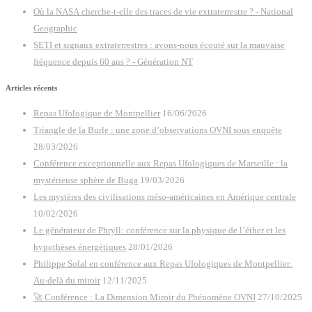
Où la NASA cherche-t-elle des traces de vie extraterrestre ? - National
Geographic
SETI et signaux extraterrestres : avons-nous écouté sur la mauvaise
fréquence depuis 60 ans ? - Génération NT
Articles récents
Repas Ufologique de Montpellier
16/06/2026
Triangle de la Burle : une zone d’observations OVNI sous enquête
28/03/2026
Conférence exceptionnelle aux Repas Ufologiques de Marseille : la
mystérieuse sphère de Buga
19/03/2026
Les mystères des civilisations méso-américaines en Amérique centrale
10/02/2026
Le générateur de Phryll: conférence sur la physique de l’éther et les
hypothèses énergétiques
28/01/2026
Philippe Solal en conférence aux Repas Ufologiques de Montpellier:
Au-delà du miroir
12/11/2025
🚀 Conférence : La Dimension Miroir du Phénomène OVNI
27/10/2025