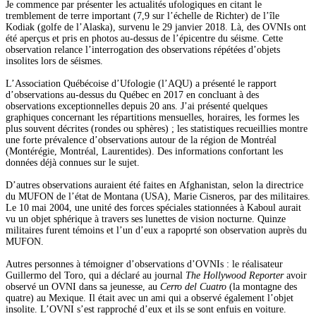
Je commence par présenter les actualités ufologiques en citant le
tremblement de terre important (7,9 sur l’échelle de Richter) de l’île
Kodiak (golfe de l’Alaska), survenu le 29 janvier 2018. Là, des OVNIs ont
été aperçus et pris en photos au-dessus de l’épicentre du séisme. Cette
observation relance l’interrogation des observations répétées d’objets
insolites lors de séismes.
L’Association Québécoise d’Ufologie (l’AQU) a présenté le rapport
d’observations au-dessus du Québec en 2017 en concluant à des
observations exceptionnelles depuis 20 ans. J’ai présenté quelques
graphiques concernant les répartitions mensuelles, horaires, les formes les
plus souvent décrites (rondes ou sphères) ; les statistiques recueillies montre
une forte prévalence d’observations autour de la région de Montréal
(Montérégie, Montréal, Laurentides). Des informations confortant les
données déjà connues sur le sujet.
D’autres observations auraient été faites en Afghanistan, selon la directrice
du MUFON de l’état de Montana (USA), Marie Cisneros, par des militaires.
Le 10 mai 2004, une unité des forces spéciales stationnées à Kaboul aurait
vu un objet sphérique à travers ses lunettes de vision nocturne. Quinze
militaires furent témoins et l’un d’eux a rapoprté son observation auprès du
MUFON.
Autres personnes à témoigner d’observations d’OVNIs : le réalisateur
Guillermo del Toro, qui a déclaré au journal
The Hollywood Reporter
avoir
observé un OVNI dans sa jeunesse, au
Cerro del Cuatro
(la montagne des
quatre) au Mexique. Il était avec un ami qui a observé également l’objet
insolite. L’OVNI s’est rapproché d’eux et ils se sont enfuis en voiture.