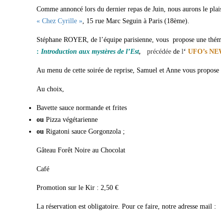
Comme annoncé lors du dernier repas de Juin, nous aurons le plais
« Chez Cyrille »
, 15 rue Marc Seguin à Paris (18ème).
Stéphane ROYER, de l’équipe parisienne, vous propose une théma
:
Introduction aux mystères de l’Est
,
p
récédée
de
l
‘
UFO’s N
Au menu
de cette soirée de reprise, Samuel et Anne vous propose
Au choix,
Bavette sauce normande et frites
ou
Pizza végétarienne
ou
Rigatoni sauce Gorgonzola ;
Gâteau Forêt Noire au Chocolat
Café
Promotion sur le Kir : 2,50 €
La réservation est obligatoire. Pour ce faire, notre adresse mail :