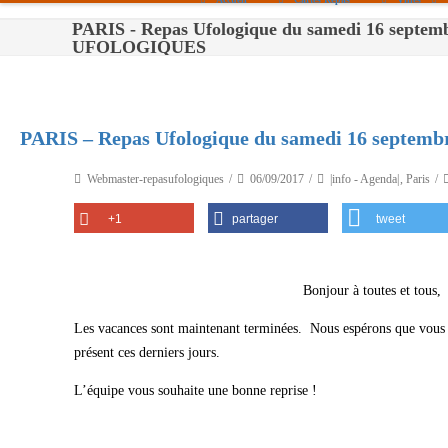
PARIS - Repas Ufologique du samedi 16 septe
Paris
UFOLOGIQUES
Toulouse
Bordeaux
PARIS – Repas Ufologique du samedi 16 septemb
Montpellier
Webmaster-repasufologiques
06/09/2017
|info - Agenda|
,
Paris
Nantes
+1
partager
tweet
Tours
Orléans
Bonjour à toutes et tous,
Carpentras
Les vacances sont maintenant terminées. Nous espérons que vous a
Strasbourg
présent ces derniers jours.
L’équipe vous souhaite une bonne reprise !