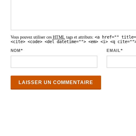
d
e
s
a
<a href="" title=
Vous pouvez utiliser ces
HTML
tags et attributs:
r
<cite> <code> <del datetime=""> <em> <i> <q cite=""
t
NOM
*
EMAIL
*
i
c
l
e
s