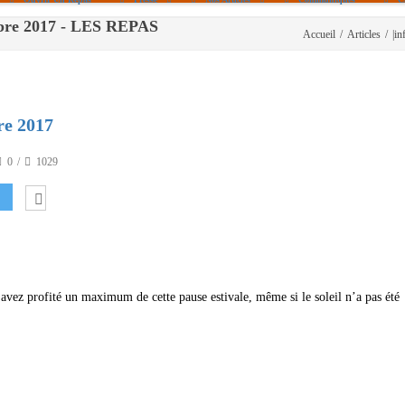
mbre 2017 - LES REPAS
Accueil
/
Articles
/
|in
Politique De Cookies (UE)
|info – Agenda|
|Article De Presse|
[Archives]
re 2017
Non Assigné
0
1029
vez profité un maximum de cette pause estivale, même si le soleil n’a pas été