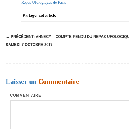
Repas Ufologiques de Paris
Partager cet article
← PRÉCÉDENT;
ANNECY – COMPTE RENDU DU REPAS UFOLOGIQ
N
SAMEDI 7 OCTOBRE 2017
a
v
i
g
Laisser un
Commentaire
a
t
COMMENTAIRE
i
o
n