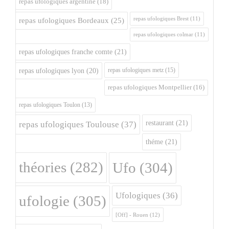
repas ufologiques argentine
(18)
repas ufologiques Brest
(11)
repas ufologiques Bordeaux
(25)
repas ufologiques colmar
(11)
repas ufologiques franche comte
(21)
repas ufologiques metz
(15)
repas ufologiques lyon
(20)
repas ufologiques Montpellier
(16)
repas ufologiques Toulon
(13)
restaurant
(21)
repas ufologiques Toulouse
(37)
théme
(21)
théories
(282)
Ufo
(304)
Ufologiques
(36)
ufologie
(305)
[Off] - Rouen
(12)