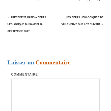
N
← PRÉCÉDENT;
PARIS – REPAS
LES REPAS UFOLOGIQUES DE
UFOLOGIQUE DU SAMEDI 16
VILLENEUVE SUR LOT
SUIVANT →
a
SEPTEMBRE 2017
v
i
g
a
Laisser un
Commentaire
t
i
COMMENTAIRE
o
n
d
e