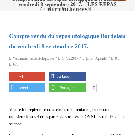
vendredi 8 septembre 2017. - LES REPAS
UFOLOGIQUES
Accueil
/
Articles
/
|info - Agenda|
/
Compte rendu du repas ufologique Bordelais du vendredi 8 septembre 2017.
Compte rendu du repas ufologique Bordelais
du vendredi 8 septembre 2017.
Webmaster-repasufologiques
14/09/2017
|info - Agenda|
0
978
+1
partager
tweet
Partager
Vendredi 8 septembre nous étions une trentaine pour écouter
monsieur Roussel nous parler de son livre « OVNI les oubliés de la
science ».