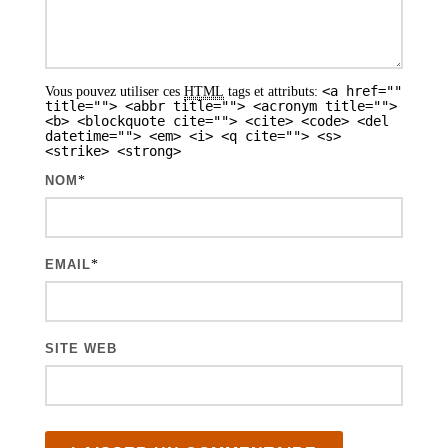
s
a
r
<a href=""
Vous pouvez utiliser ces
HTML
tags et attributs:
t
title=""> <abbr title=""> <acronym title="">
<b> <blockquote cite=""> <cite> <code> <del
i
datetime=""> <em> <i> <q cite=""> <s>
<strike> <strong>
c
NOM
*
l
e
s
EMAIL
*
SITE WEB