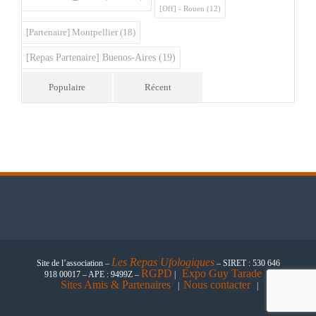
[Off] - Rouen
(12)
[Partenaire] Montpellier
(18)
[Repas Partenaire] Buenos-Aires
(19)
Populaire
Récent
Les
Repas Ufologiques
Site de l’association –
– SIRET : 530 646
RGPD
Expo Guy Tarade
918 00017 – APE : 9499Z –
|
|
Sites Amis & Partenaires
Nous contacter
|
|