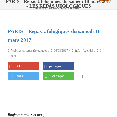
PARIS - Repas Ufologiques du samedi 18 mars 2017
- LES REPAS UFOLOGIQUES
Accueil
/
Articles
/
|info - Agenda|
/
PARIS – Repas Ufologiques du samedi 18 mars 2017
PARIS – Repas Ufologiques du samedi 18
mars 2017
Webmaster-repasufologiques
06/03/2017
|info - Agenda|
0
936
+1
partager
tweet
Partager
Bonjour à toutes et tous,