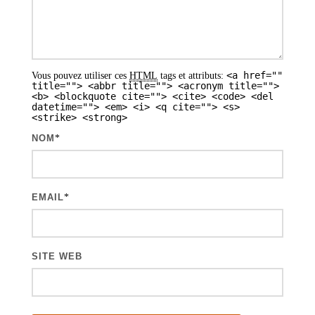
a
r
t
<a href=""
Vous pouvez utiliser ces
HTML
tags et attributs:
i
title=""> <abbr title=""> <acronym title="">
<b> <blockquote cite=""> <cite> <code> <del
datetime=""> <em> <i> <q cite=""> <s>
c
<strike> <strong>
l
NOM
*
e
s
EMAIL
*
SITE WEB