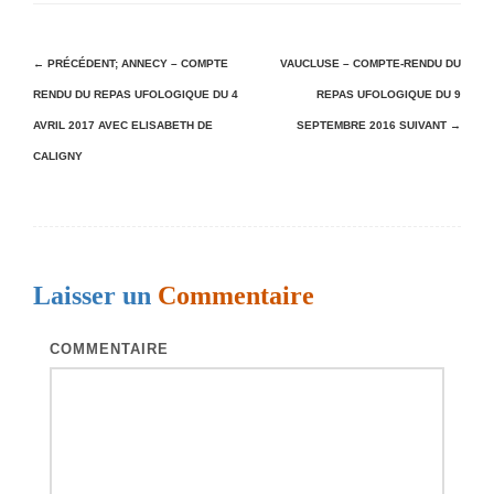
N
← PRÉCÉDENT;
ANNECY – COMPTE
VAUCLUSE – COMPTE-RENDU DU
RENDU DU REPAS UFOLOGIQUE DU 4
REPAS UFOLOGIQUE DU 9
a
AVRIL 2017 AVEC ELISABETH DE
SEPTEMBRE 2016
SUIVANT →
v
CALIGNY
i
g
a
t
Laisser un
Commentaire
i
o
COMMENTAIRE
n
d
e
s