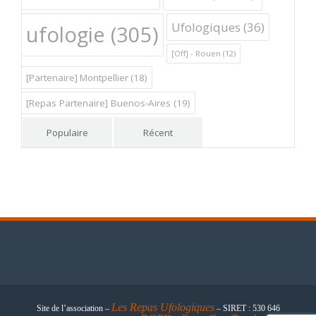
Ufologiques
(36)
ufologie
(305)
[Off] - Rouen
(12)
[Partenaire] Montpellier
(18)
[Repas Partenaire] Buenos-Aires
(19)
Populaire
Récent
Les
Repas Ufologiques
Site de l’association –
– SIRET : 530 646