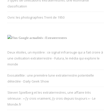
5 types de civilisations extraterrestres: une étonnante
classification
Ovni: les photographies Trent de 1950
Google actualités : Extraterrestres
Deux étoiles, un mystère : ce signal infrarouge qui a fait croire à
une civilisation extraterrestre - Futura, le média qui explore le
monde
Exosatellite : une première lune extraterrestre potentielle
détectée - Daily Geek Show
Steven Spielberg et les extraterrestres, une affaire très
sérieuse : « J’y crois vraiment, j’y crois depuis toujours » - Le
Monde.fr