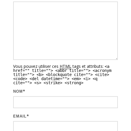
i
o
n
d
e
s
a
Vous pouvez utiliser ces
HTML
tags et attributs:
<a
r
href="" title=""> <abbr title=""> <acronym
title=""> <b> <blockquote cite=""> <cite>
t
<code> <del datetime=""> <em> <i> <q
cite=""> <s> <strike> <strong>
i
*
NOM
c
l
e
*
EMAIL
s