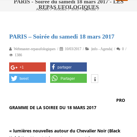
PARIS - Soirée du samedi 18 mars 2017 - LES
REPAS UFOLOGIQUES
Accueil
/
Articles
/
|info - Agenda|
/
PARIS – Soirée du samedi 18 mars 2017
PARIS – Soirée du samedi 18 mars 2017
Webmaster-repasufologiques
10/03/2017
|info - Agenda|
0
1386
+1
partager
tweet
Partager
PRO
GRAMME DE LA SOIREE DU 18 MARS 2017
« lumières nouvelles autour du Chevalier Noir (Black