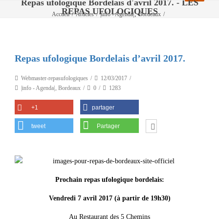
Repas ufologique Bordelais d'avril 2017. - LES
REPAS UFOLOGIQUES
,
Accueil
/
Articles
/
|info - Agenda|
Bordeaux
/
Repas ufologique Bordelais d’avril 2017.
Repas ufologique Bordelais d’avril 2017.
Webmaster-repasufologiques
12/03/2017
|info - Agenda|
,
Bordeaux
0
1283
+1
partager
tweet
Partager
Prochain repas ufologique bordelais:
Vendredi 7 avril 2017 (à partir de 19h30)
Au Restaurant des 5 Chemins