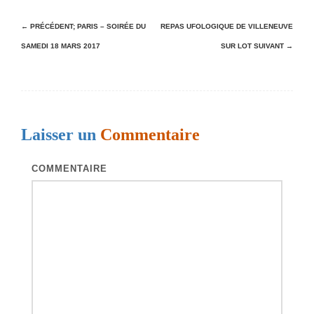
N
← PRÉCÉDENT;
PARIS – SOIRÉE DU
REPAS UFOLOGIQUE DE VILLENEUVE
SAMEDI 18 MARS 2017
SUR LOT
SUIVANT →
a
v
i
g
Laisser un
Commentaire
a
t
COMMENTAIRE
i
o
n
d
e
s