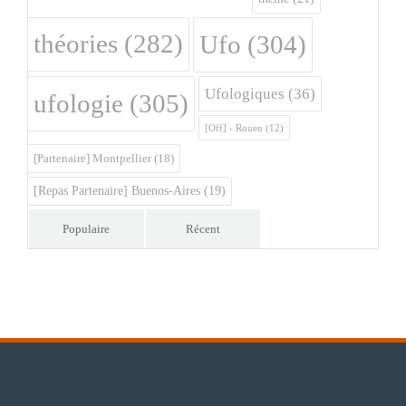
théories
(282)
Ufo
(304)
Ufologiques
(36)
ufologie
(305)
[Off] - Rouen
(12)
[Partenaire] Montpellier
(18)
[Repas Partenaire] Buenos-Aires
(19)
Populaire
Récent