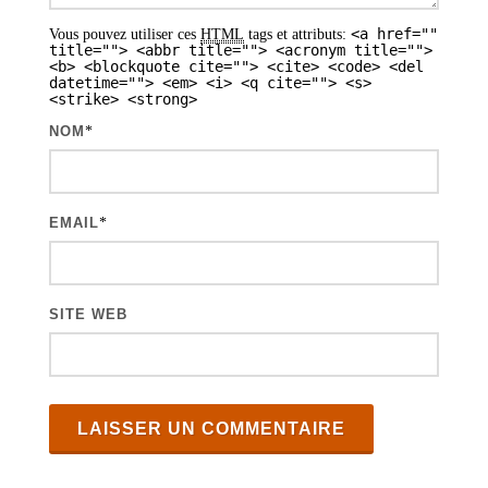
a
<a href=""
Vous pouvez utiliser ces
HTML
tags et attributs:
r
title=""> <abbr title=""> <acronym title="">
<b> <blockquote cite=""> <cite> <code> <del
t
datetime=""> <em> <i> <q cite=""> <s>
<strike> <strong>
i
NOM
*
c
l
e
EMAIL
*
s
SITE WEB