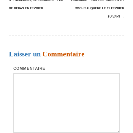
N
DE REPAS EN FEVRIER
ROCH SAUQUERE LE 11 FEVRIER
a
SUIVANT →
v
i
g
a
Laisser un
Commentaire
t
i
COMMENTAIRE
o
n
d
e
s
a