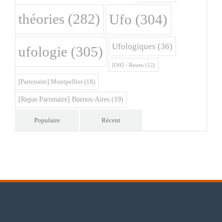
théories
(282)
Ufo
(304)
Ufologiques
(36)
ufologie
(305)
[Off] - Rouen
(12)
[Partenaire] Montpellier
(18)
[Repas Partenaire] Buenos-Aires
(19)
Populaire
Récent