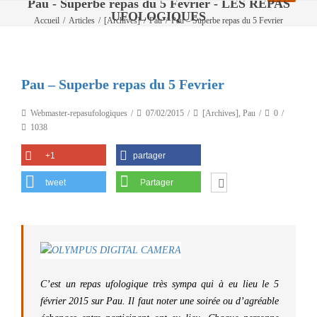
Pau - Superbe repas du 5 Fevrier - LES REPAS
UFOLOGIQUES
Accueil
/
Articles
/
[Archives]
/
Pau
/
Pau – Superbe repas du 5 Fevrier
Pau – Superbe repas du 5 Fevrier
Webmaster-repasufologiques
07/02/2015
[Archives]
,
Pau
0
1038
+1
partager
tweet
Partager
C’est un repas ufologique très sympa qui à eu lieu le 5
février 2015 sur Pau. Il faut noter une soirée ou d’agréable