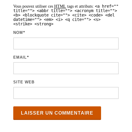
r
<a href=""
Vous pouvez utiliser ces
HTML
tags et attributs:
t
title=""> <abbr title=""> <acronym title="">
<b> <blockquote cite=""> <cite> <code> <del
i
datetime=""> <em> <i> <q cite=""> <s>
<strike> <strong>
c
NOM
*
l
e
s
EMAIL
*
SITE WEB