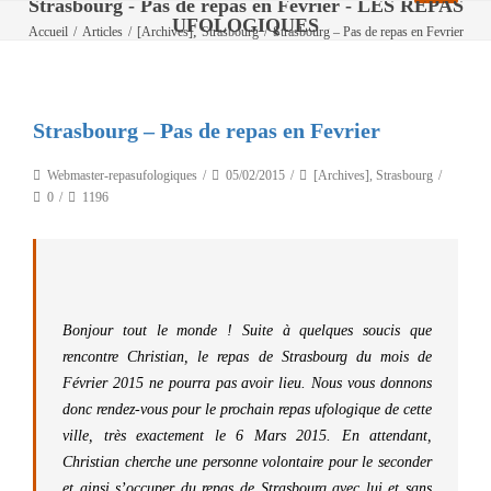
Strasbourg - Pas de repas en Fevrier - LES REPAS
UFOLOGIQUES
,
Accueil
/
Articles
/
[Archives]
Strasbourg
/
Strasbourg – Pas de repas en Fevrier
Strasbourg – Pas de repas en Fevrier
Webmaster-repasufologiques
05/02/2015
[Archives]
,
Strasbourg
0
1196
Bonjour tout le monde ! Suite à quelques soucis que
rencontre Christian, le repas de Strasbourg du mois de
Février 2015 ne pourra pas avoir lieu. Nous vous donnons
donc rendez-vous pour le prochain repas ufologique de cette
ville, très exactement le 6 Mars 2015. En attendant,
Christian cherche une personne volontaire pour le seconder
et ainsi s’occuper du repas de Strasbourg avec lui et sans