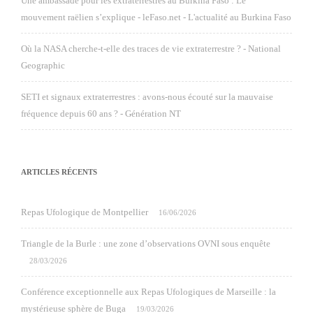
Une ambassade pour les extraterrestres au Burkina Faso : Le
mouvement raëlien s’explique - leFaso.net - L'actualité au Burkina Faso
Où la NASA cherche-t-elle des traces de vie extraterrestre ? - National
Geographic
SETI et signaux extraterrestres : avons-nous écouté sur la mauvaise
fréquence depuis 60 ans ? - Génération NT
ARTICLES RÉCENTS
Repas Ufologique de Montpellier
16/06/2026
Triangle de la Burle : une zone d’observations OVNI sous enquête
28/03/2026
Conférence exceptionnelle aux Repas Ufologiques de Marseille : la
mystérieuse sphère de Buga
19/03/2026