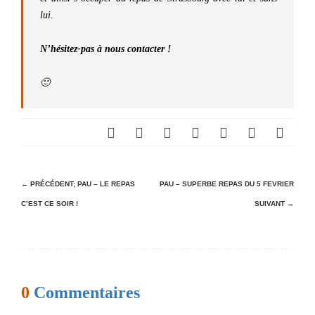
lui.
N’hésitez-pas à nous contacter !
🙂
N
← PRÉCÉDENT;
PAU – LE REPAS
PAU – SUPERBE REPAS DU 5 FEVRIER
C’EST CE SOIR !
SUIVANT →
a
v
i
g
0
Commentaires
a