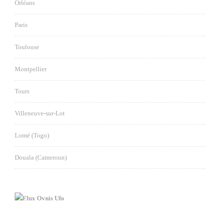
Orléans
Paris
Toulouse
Montpellier
Tours
Villeneuve-sur-Lot
Lomé (Togo)
Douala (Cameroun)
Ovnis Ufo