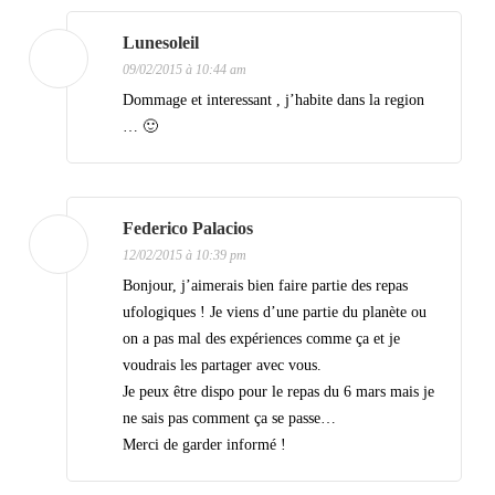
t
i
Lunesoleil
09/02/2015 à 10:44 am
o
Dommage et interessant , j’habite dans la region
n
… 🙂
d
e
s
Federico Palacios
a
12/02/2015 à 10:39 pm
Bonjour, j’aimerais bien faire partie des repas
r
ufologiques ! Je viens d’une partie du planète ou
t
on a pas mal des expériences comme ça et je
i
voudrais les partager avec vous.
Je peux être dispo pour le repas du 6 mars mais je
c
ne sais pas comment ça se passe…
l
Merci de garder informé !
e