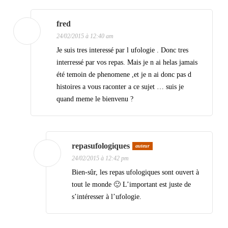
s
fred
24/02/2015 à 12:40 am
Je suis tres interessé par l ufologie . Donc tres
interressé par vos repas. Mais je n ai helas jamais
été temoin de phenomene ,et je n ai donc pas d
histoires a vous raconter a ce sujet … suis je
quand meme le bienvenu ?
repasufologiques
auteur
24/02/2015 à 12:42 pm
Bien-sûr, les repas ufologiques sont ouvert à
tout le monde 🙂 L’important est juste de
s’intéresser à l’ufologie.