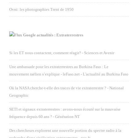
Ovni: les photographies Trent de 1950
Google actualités : Extraterrestres
Si les ET nous contactent, comment réagir? - Sciences et Avenir
Une ambassade pour les extraterrestres au Burkina Faso : Le
mouvement raëlien s’explique - leFaso.net - L'actualité au Burkina Faso
Où la NASA cherche-t-elle des traces de vie extraterrestre ? - National
Geographic
SETI et signaux extraterrestres : avons-nous écouté sur la mauvaise
fréquence depuis 60 ans ? - Génération NT
Des chercheurs explorent une nouvelle portion du spectre radio à la
recherche d'une civilisation extraterrestre - geo.fr