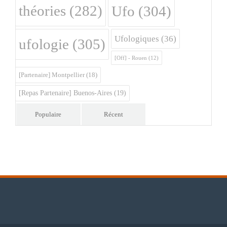
théories
(282)
Ufo
(304)
Ufologiques
(36)
ufologie
(305)
[Off] - Rouen
(12)
[Partenaire] Montpellier
(18)
[Repas Partenaire] Buenos-Aires
(19)
Populaire
Récent