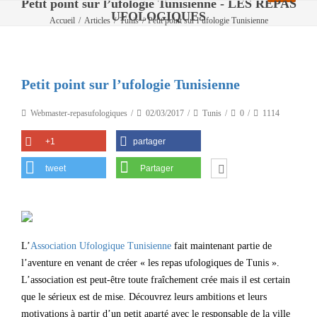
Petit point sur l’ufologie Tunisienne - LES REPAS
UFOLOGIQUES
Accueil
/
Articles
/
Tunis
/
Petit point sur l’ufologie Tunisienne
Petit point sur l’ufologie Tunisienne
Webmaster-repasufologiques
02/03/2017
Tunis
0
1114
+1
partager
tweet
Partager
L’
Association Ufologique Tunisienne
fait maintenant partie de
l’aventure en venant de créer « les repas ufologiques de Tunis ».
L’association est peut-être toute fraîchement crée mais il est certain
que le sérieux est de mise. Découvrez leurs ambitions et leurs
motivations à partir d’un petit aparté avec le responsable de la ville