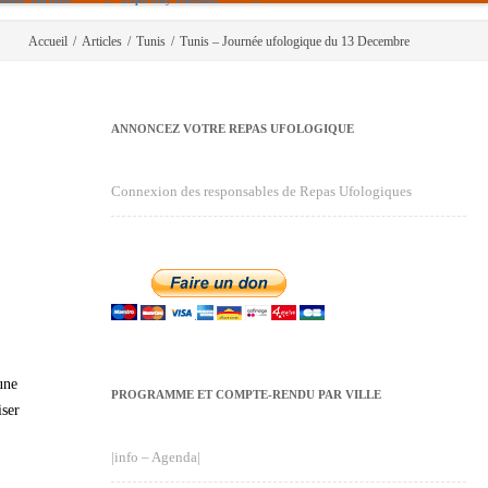
Accueil
/
Articles
/
Tunis
/
Tunis – Journée ufologique du 13 Decembre
ANNONCEZ VOTRE REPAS UFOLOGIQUE
Connexion des responsables de Repas Ufologiques
une
PROGRAMME ET COMPTE-RENDU PAR VILLE
iser
|info – Agenda|