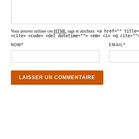
d
e
s
<a href="" title=
Vous pouvez utiliser ces
HTML
tags et attributs:
a
<cite> <code> <del datetime=""> <em> <i> <q cite=""
r
NOM
*
EMAIL
*
t
i
c
l
e
s