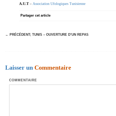
A.U.T
–
Association Ufologiques Tunisienne
Partager cet article
← PRÉCÉDENT;
TUNIS – OUVERTURE D’UN REPAS
N
a
v
i
Laisser un
Commentaire
g
a
COMMENTAIRE
t
i
o
n