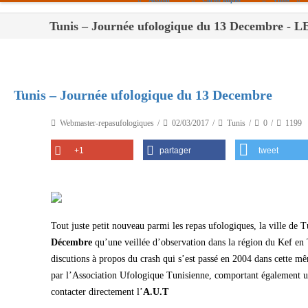
Tunis – Journée ufologique du 13 Decembre
Paris
Toulouse
Bordeaux
Tunis – Journée ufologique du 13 Decembre
Montpellier
Webmaster-repasufologiques
02/03/2017
Tunis
0
1199
Nantes
+1
partager
tweet
Tours
Orléans
Carpentras
Tout juste petit nouveau parmi les repas ufologiques, la ville de 
Strasbourg
Décembre
qu’une veillée d’observation dans la région du Kef en 
discutions à propos du crash qui s’est passé en 2004 dans cette m
par l’Association Ufologique Tunisienne, comportant également un
contacter directement l’
A.U.T