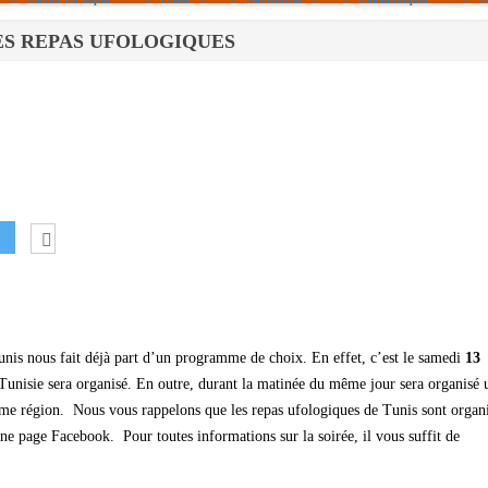
 - LES REPAS UFOLOGIQUES
Politique De Cookies (UE)
|info – Agenda|
|Article De Presse|
[Archives]
Non Assigné
Tunis nous fait déjà part d’un programme de choix. En effet, c’est le samedi
13
Tunisie sera organisé. En outre, durant la matinée du même jour sera organisé 
ême région. Nous vous rappelons que les repas ufologiques de Tunis sont organ
e page Facebook. Pour toutes informations sur la soirée, il vous suffit de