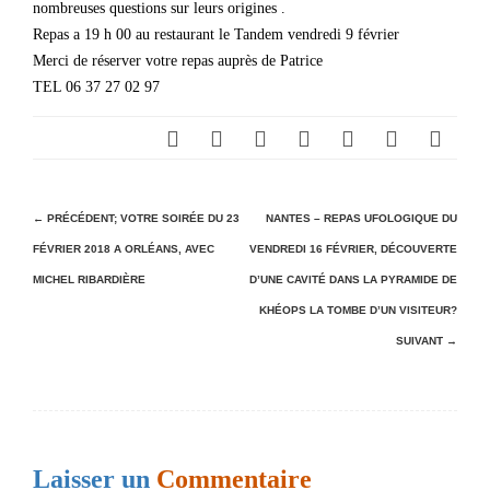
nombreuses questions sur leurs origines .
Repas a 19 h 00 au restaurant le Tandem vendredi 9 février
Merci de réserver votre repas auprès de Patrice
TEL 06 37 27 02 97
N
← PRÉCÉDENT;
VOTRE SOIRÉE DU 23
NANTES – REPAS UFOLOGIQUE DU
FÉVRIER 2018 A ORLÉANS, AVEC
VENDREDI 16 FÉVRIER, DÉCOUVERTE
a
MICHEL RIBARDIÈRE
D’UNE CAVITÉ DANS LA PYRAMIDE DE
v
KHÉOPS LA TOMBE D’UN VISITEUR?
i
SUIVANT →
g
a
t
i
Laisser un
Commentaire