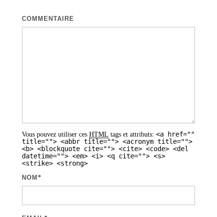
o
COMMENTAIRE
n
d
e
s
a
r
t
i
<a href=""
Vous pouvez utiliser ces
HTML
tags et attributs:
title=""> <abbr title=""> <acronym title="">
c
<b> <blockquote cite=""> <cite> <code> <del
datetime=""> <em> <i> <q cite=""> <s>
l
<strike> <strong>
e
NOM
*
s