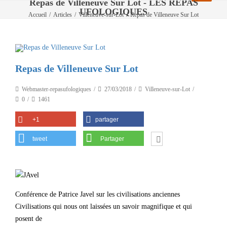
Repas de Villeneuve Sur Lot - LES REPAS
UFOLOGIQUES
Accueil
/
Articles
/
Villeneuve-sur-Lot
/
Repas de Villeneuve Sur Lot
Repas de Villeneuve Sur Lot
Webmaster-repasufologiques
27/03/2018
Villeneuve-sur-Lot
0
1461
+1
partager
tweet
Partager
Conférence de Patrice Javel sur les civilisations anciennes
Civilisations qui nous ont laissées un savoir magnifique et qui
posent de