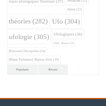
restaurant
(21)
repas ufologiques Toulouse
(37)
théme
(21)
théories
(282)
Ufo
(304)
Ufologiques
(36)
ufologie
(305)
[Off] - Rouen
(12)
[Partenaire] Montpellier
(18)
[Repas Partenaire] Buenos-Aires
(19)
Populaire
Récent