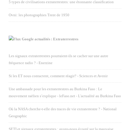
5 types de civilisations extraterrestres: une étonnante classification
Ovni: les photographies Trent de 1950
Google actualités : Extraterrestres
Les signaux extraterrestres pourraient-ils se cacher sur une autre
fréquence radio ? - Enerzine
Si les ET nous contactent, comment réagir? - Sciences et Avenir
Une ambassade pour les extraterrestres au Burkina Faso : Le
mouvement raëlien s’explique - leFaso.net - L'actualité au Burkina Faso
Où la NASA cherche-t-elle des traces de vie extraterrestre ? - National
Geographic
SETI et signaux extraterrestres : avons-nous écouté sur la mauvaise