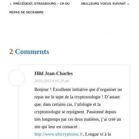
N
← PRÉCÉDENT;
STRASBOURG – CR DU
MEILLEURS VOEUX
SUIVANT →
REPAS DE DECEMBRE
a
v
i
g
2
Comments
a
t
i
Hild Jean-Charles
20/01/2013 à 10:29 am
o
Bonjour ! Excellente initiative que d’organiser un
n
repas sur le sujet de la cryptozoologie ! D’autant
d
que, dans certains cas, l’ufologie et la
cryptozoologie se rejoignent. Passionné depuis
e
très longtemps par ces deux matières, j’ai créé un
s
site qui leur est consacré :
a
http://www.ufocryptozoo.fr
, Longue vi à la