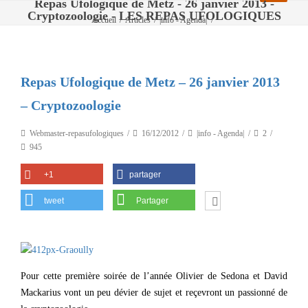
Repas Ufologique de Metz - 26 janvier 2013 -
Cryptozoologie - LES REPAS UFOLOGIQUES
Accueil
/
Articles
/
|info - Agenda|
/
Repas Ufologique de Metz – 26 janvier 2013 – Cryptozoologie
Repas Ufologique de Metz – 26 janvier 2013
– Cryptozoologie
Webmaster-repasufologiques
16/12/2012
|info - Agenda|
2
945
+1
partager
tweet
Partager
Pour cette première soirée de l’année Olivier de Sedona et David
Mackarius vont un peu dévier de sujet et reçevront un passionné de