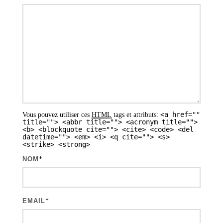
<a href=""
Vous pouvez utiliser ces
HTML
tags et attributs:
title=""> <abbr title=""> <acronym title="">
<b> <blockquote cite=""> <cite> <code> <del
datetime=""> <em> <i> <q cite=""> <s>
<strike> <strong>
NOM
*
EMAIL
*