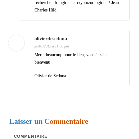
recherche ufologique et cryptozoologique ! Jean-
r
Charles Hild
t
i
c
olivierdesedona
l
20/01/2013 à 11:06 pm
e
Merci beaucoup pour le lien, vous êtes le
bienvenu
s
Olivier de Sedona
Laisser un
Commentaire
COMMENTAIRE