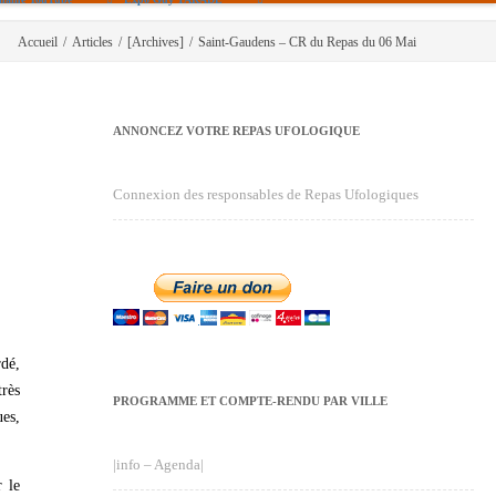
Accueil
/
Articles
/
[Archives]
/
Saint-Gaudens – CR du Repas du 06 Mai
ANNONCEZ VOTRE REPAS UFOLOGIQUE
Connexion des responsables de Repas Ufologiques
rdé,
rès
PROGRAMME ET COMPTE-RENDU PAR VILLE
ues,
|info – Agenda|
r le