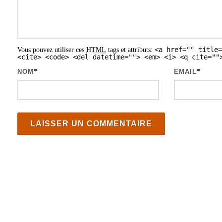
d
e
s
<a href="" title=
Vous pouvez utiliser ces
HTML
tags et attributs:
a
<cite> <code> <del datetime=""> <em> <i> <q cite=""
r
NOM
*
EMAIL
*
t
i
c
l
e
s