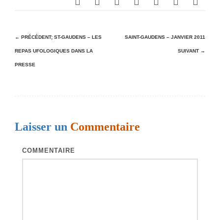
N
← PRÉCÉDENT;
ST-GAUDENS – LES
SAINT-GAUDENS – JANVIER 2011
REPAS UFOLOGIQUES DANS LA
SUIVANT →
a
PRESSE
v
i
g
a
Laisser un
Commentaire
t
i
COMMENTAIRE
o
n
d
e