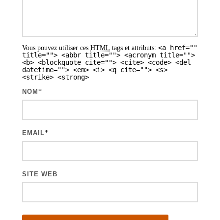
s
a
r
<a href=""
Vous pouvez utiliser ces
HTML
tags et attributs:
t
title=""> <abbr title=""> <acronym title="">
<b> <blockquote cite=""> <cite> <code> <del
i
datetime=""> <em> <i> <q cite=""> <s>
<strike> <strong>
c
NOM
*
l
e
s
EMAIL
*
SITE WEB