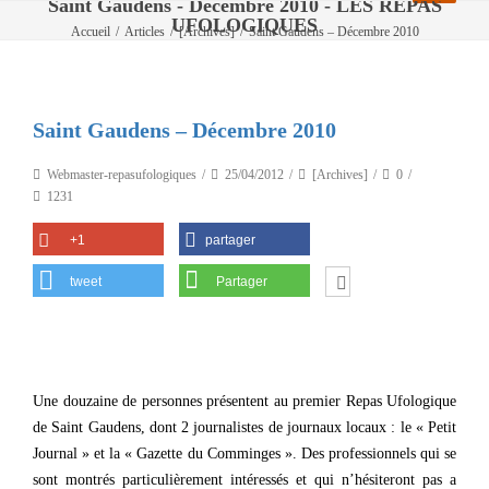
Saint Gaudens - Décembre 2010 - LES REPAS
UFOLOGIQUES
Accueil
/
Articles
/
[Archives]
/
Saint Gaudens – Décembre 2010
Saint Gaudens – Décembre 2010
Webmaster-repasufologiques
25/04/2012
[Archives]
0
1231
+1
partager
tweet
Partager
Une douzaine de personnes présentent au premier Repas Ufologique
de Saint Gaudens, dont 2 journalistes de journaux locaux : le « Petit
Journal » et la « Gazette du Comminges ». Des professionnels qui se
sont montrés particulièrement intéressés et qui n’hésiteront pas a